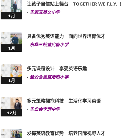
让孩子自信站上舞台 TOGETHER WE F.L.Y. ！
-
圣若瑟英文小学
1月
具备优秀英语能力 面向世界培育优才
-
东华三院曾宪备小学
1月
多元课程设计 享受英语乐趣
-
圣公会置富始南小学
1月
多元策略拥抱科技 生活化学习英语
-
圣公会李炳中学
12月
发挥英语教育优势 培养国际视野人才