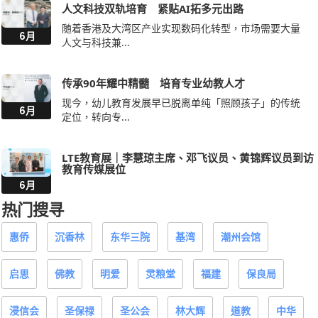
人文科技双轨培育 紧贴AI拓多元出路
随着香港及大湾区产业实现数码化转型，市场需要大量
6月
人文与科技兼...
传承90年耀中精髓 培育专业幼教人才
现今，幼儿教育发展早已脱离单纯「照顾孩子」的传统
6月
定位，转向专...
LTE教育展｜李慧琼主席、邓飞议员、黄锦辉议员到访
教育传媒展位
6月
热门搜寻
惠侨
沉香林
东华三院
基湾
潮州会馆
启思
佛教
明爱
灵粮堂
福建
保良局
浸信会
圣保禄
圣公会
林大辉
道教
中华