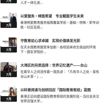
7月
人才一体化发...
以爱服务，缔造希望 专业赋能学生未来
香港明爱教育服务版图覆盖学前、基础、特殊、职专训
7月
练、社区及高...
守教育初心求卓越 实现价值焕发光彩
在天水围教育圈竞争加剧、各校迎来收生挑战的环境
7月
下，圆玄学院妙...
大湾区的另类选择：世界记忆遗产——台山
在美华人之间流传着一首民谚：「凡有华人之处，皆有
7月
台山乡音。」...
以科普阅读与创研回应「国际教育枢纽」蓝图
香港正迈向建设国际教育枢纽的发展阶段。当社会关注
7月
世界百强大学...