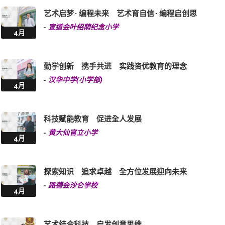
艺术启梦 · 编程未来 艺术育自信 · 编程启创思
-
宣道会叶绍荫纪念小学
4月
勤学创新 携手共进 实践资优教育的理念
-
汉华中学(小学部)
4月
科技赋能教育 促进全人发展
-
黄大仙官立小学
4月
探索知识 追求卓越 全方位发展迎向未来
-
路德会沙仑学校
4月
艺术结合科技 启发创意思维