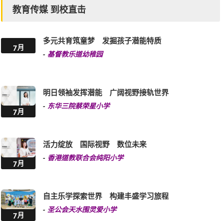
教育传媒 到校直击
多元共育筑童梦 发掘孩子潜能特质
7月
-
基督教乐道幼稚园
明日领袖发挥潜能 广阔视野接轨世界
-
东华三院蔡荣星小学
7月
活力绽放 国际视野 数位未来
-
香港道教联合会纯阳小学
7月
自主乐学探索世界 构建丰盛学习旅程
-
圣公会天水围灵爱小学
7月