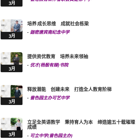
3月
培养 成长思维 成就社会栋梁
-
迦密唐宾南纪念中学
3月
提供资优教育 培养未来领袖
-
优才(杨殷有娣)书院
3月
释放潜能 创建未来 打造全人教育阶梯
-
啬色园主办可艺中学
3月
立足全英语教学 秉持育人为本 缔造逾五十载璀璨
成绩
3月
-
可立中学(啬色园主办)