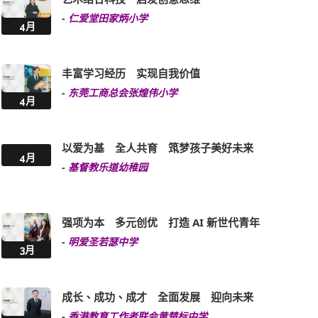
-
仁爱堂田家炳小学
4月
丰富学习经历 实现自我价值
-
东莞工商总会张煌伟小学
4月
以爱为基 全人共育 筑梦孩子美好未来
4月
-
基督教乐道幼稚园
强项为本 多元创优 打造 AI 新世代青年
-
明爱圣若瑟中学
3月
成长、成功、成才 全面发展 迎向未来
-
香港教育工作者联会黄楚标中学