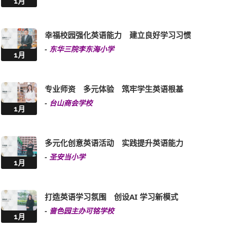
1月
幸福校园强化英语能力 建立良好学习习惯
-
东华三院李东海小学
1月
专业师资 多元体验 筑牢学生英语根基
-
台山商会学校
1月
多元化创意英语活动 实践提升英语能力
-
圣安当小学
1月
打造英语学习氛围 创设AI 学习新模式
-
啬色园主办可铭学校
1月