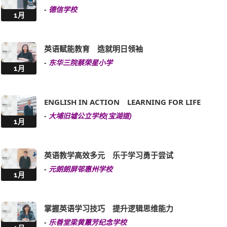
-
德信学校
1月
英语赋能教育 造就明日领袖
-
东华三院蔡荣星小学
1月
ENGLISH IN ACTION LEARNING FOR LIFE
-
大埔旧墟公立学校(宝湖道)
1月
英语教学高效多元 乐于学习勇于尝试
-
元朗朗屏邨惠州学校
1月
掌握英语学习技巧 提升逻辑思维能力
-
乐善堂梁黄蕙芳纪念学校