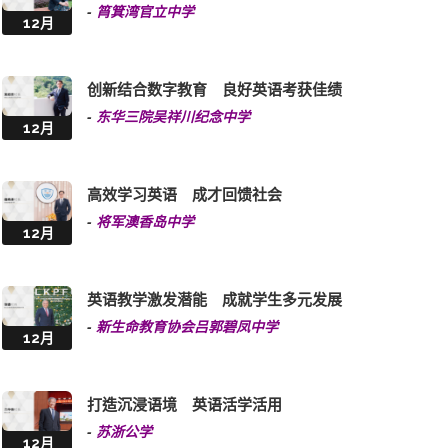
-
筲箕湾官立中学
12月
创新结合数字教育 良好英语考获佳绩
-
东华三院吴祥川纪念中学
12月
高效学习英语 成才回馈社会
-
将军澳香岛中学
12月
英语教学激发潜能 成就学生多元发展
-
新生命教育协会吕郭碧凤中学
12月
打造沉浸语境 英语活学活用
-
苏浙公学
12月