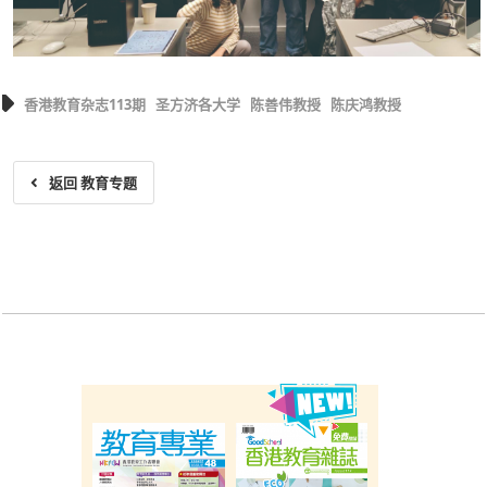
香港教育杂志113期
圣方济各大学
陈善伟教授
陈庆鸿教授
返回 教育专题