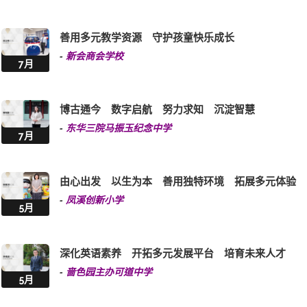
善用多元教学资源 守护孩童快乐成长
-
新会商会学校
7月
博古通今 数字启航 努力求知 沉淀智慧
-
东华三院马振玉纪念中学
7月
由心出发 以生为本 善用独特环境 拓展多元体验
-
凤溪创新小学
5月
深化英语素养 开拓多元发展平台 培育未来人才
-
啬色园主办可道中学
5月