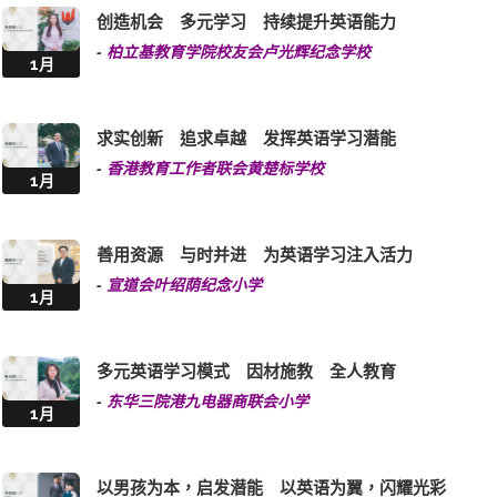
创造机会 多元学习 持续提升英语能力
-
柏立基教育学院校友会卢光辉纪念学校
1月
求实创新 追求卓越 发挥英语学习潜能
-
香港教育工作者联会黄楚标学校
1月
善用资源 与时并进 为英语学习注入活力
-
宣道会叶绍荫纪念小学
1月
多元英语学习模式 因材施教 全人教育
-
东华三院港九电器商联会小学
1月
以男孩为本，启发潜能 以英语为翼，闪耀光彩