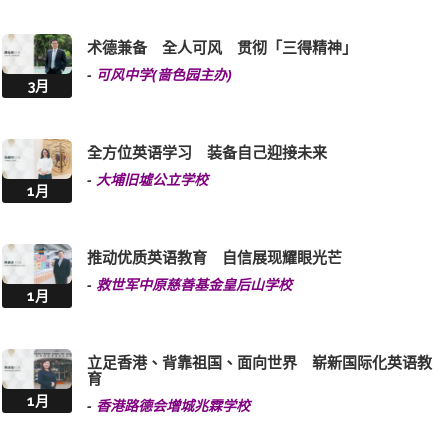
术德兼备 全人可风 贯彻「三得精神」
-
可风中学(啬色园主办)
3月
全方位英语学习 装备自己迎接未来
-
大埔旧墟公立学校
1月
推动优质英语教育 自信展现耀眼光芒
-
救世军中原慈善基金皇后山学校
1月
立足香港、背靠祖国、面向世界 崭新国际化英语教
育
1月
-
香港路德会增城兆霖学校