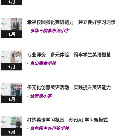
1月
幸福校园强化英语能力 建立良好学习习惯
-
东华三院李东海小学
1月
专业师资 多元体验 筑牢学生英语根基
-
台山商会学校
1月
多元化创意英语活动 实践提升英语能力
-
圣安当小学
1月
打造英语学习氛围 创设AI 学习新模式
-
啬色园主办可铭学校
1月