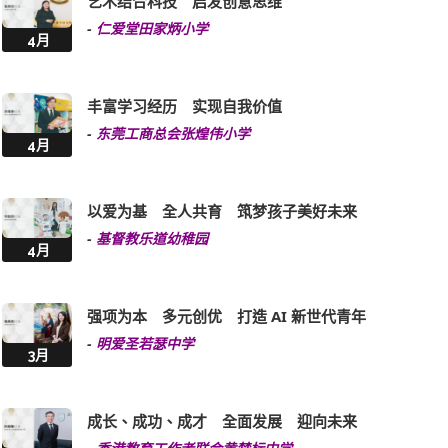
艺术结合科技 启发创意思维
-
仁爱堂田家炳小学
4月
丰富学习经历 实现自我价值
-
东莞工商总会张煌伟小学
4月
以爱为基 全人共育 筑梦孩子美好未来
-
基督教乐道幼稚园
4月
强项为本 多元创优 打造 AI 新世代青年
-
明爱圣若瑟中学
3月
成长、成功、成才 全面发展 迎向未来