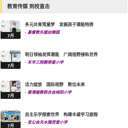
教育传媒 到校直击
多元共育筑童梦 发掘孩子潜能特质
-
基督教乐道幼稚园
7月
明日领袖发挥潜能 广阔视野接轨世界
-
东华三院蔡荣星小学
7月
活力绽放 国际视野 数位未来
-
香港道教联合会纯阳小学
7月
自主乐学探索世界 构建丰盛学习旅程
-
圣公会天水围灵爱小学
7月