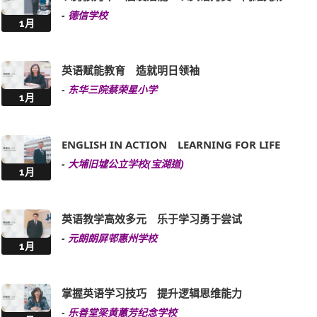
-
德信学校
1月
英语赋能教育 造就明日领袖
-
东华三院蔡荣星小学
1月
ENGLISH IN ACTION LEARNING FOR LIFE
-
大埔旧墟公立学校(宝湖道)
1月
英语教学高效多元 乐于学习勇于尝试
-
元朗朗屏邨惠州学校
1月
掌握英语学习技巧 提升逻辑思维能力
-
乐善堂梁黄蕙芳纪念学校