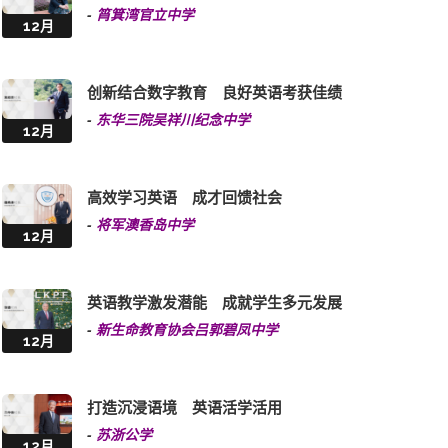
-
筲箕湾官立中学
12月
创新结合数字教育 良好英语考获佳绩
-
东华三院吴祥川纪念中学
12月
高效学习英语 成才回馈社会
-
将军澳香岛中学
12月
英语教学激发潜能 成就学生多元发展
-
新生命教育协会吕郭碧凤中学
12月
打造沉浸语境 英语活学活用
-
苏浙公学
12月