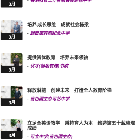
-
香港教育工作者联会黄楚标中学
3月
培养 成长思维 成就社会栋梁
-
迦密唐宾南纪念中学
3月
提供资优教育 培养未来领袖
-
优才(杨殷有娣)书院
3月
释放潜能 创建未来 打造全人教育阶梯
-
啬色园主办可艺中学
3月
立足全英语教学 秉持育人为本 缔造逾五十载璀璨
成绩
3月
-
可立中学(啬色园主办)