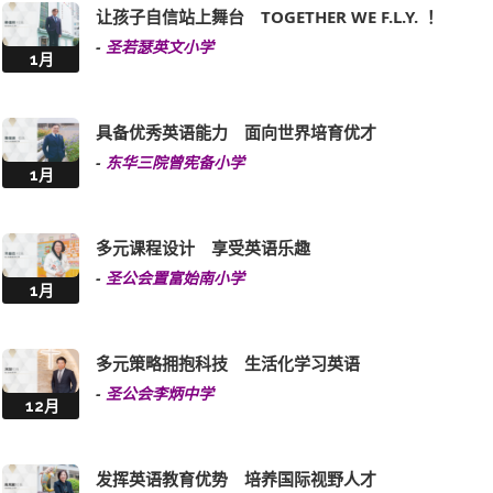
让孩子自信站上舞台 TOGETHER WE F.L.Y. ！
-
圣若瑟英文小学
1月
具备优秀英语能力 面向世界培育优才
-
东华三院曾宪备小学
1月
多元课程设计 享受英语乐趣
-
圣公会置富始南小学
1月
多元策略拥抱科技 生活化学习英语
-
圣公会李炳中学
12月
发挥英语教育优势 培养国际视野人才