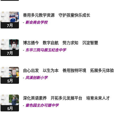
善用多元教学资源 守护孩童快乐成长
-
新会商会学校
7月
博古通今 数字启航 努力求知 沉淀智慧
-
东华三院马振玉纪念中学
7月
由心出发 以生为本 善用独特环境 拓展多元体验
-
凤溪创新小学
5月
深化英语素养 开拓多元发展平台 培育未来人才
-
啬色园主办可道中学
5月