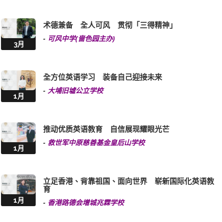
术德兼备 全人可风 贯彻「三得精神」
-
可风中学(啬色园主办)
3月
全方位英语学习 装备自己迎接未来
-
大埔旧墟公立学校
1月
推动优质英语教育 自信展现耀眼光芒
-
救世军中原慈善基金皇后山学校
1月
立足香港、背靠祖国、面向世界 崭新国际化英语教
育
1月
-
香港路德会增城兆霖学校