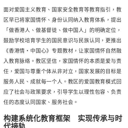
面对爱国主义教育、国家安全教育等教育指引，教
区早已将家国情怀、身份认同纳入教育体系，提出
「做香港人、做基督徒、做中国人」的明确定位，
鼓励学校培育学生的国民意识与民族认同，更推出
《香港情・中国心》专题教材，让家国情怀自然融
入教育脉络。教区坚信，家国情怀的本质是爱与责
任，爱国与尊重个体从非对立，国家发展的目标是
服务人民、成就每一个人。教区的爱国教育模式回
应了社会与政策要求，引导学生以理性包容、负责
任的态度认同国家、服务社会。
构建系统化教育框架 实现传承与时
代接轨