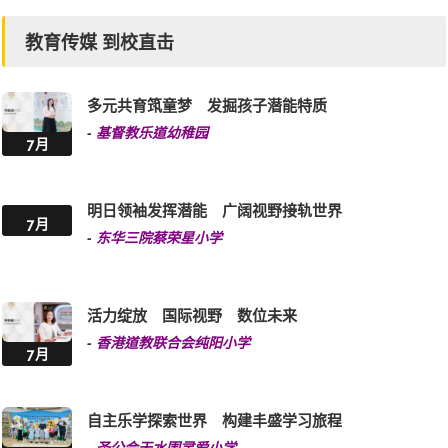
多元共育筑童梦 发掘孩子潜能特质
-
基督教乐道幼稚园
7月
明日领袖发挥潜能 广阔视野接轨世界
7月
-
东华三院蔡荣星小学
活力绽放 国际视野 数位未来
-
香港道教联合会纯阳小学
7月
自主乐学探索世界 构建丰盛学习旅程
-
圣公会天水围灵爱小学
7月