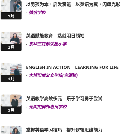
1月
英语赋能教育 造就明日领袖
-
东华三院蔡荣星小学
1月
ENGLISH IN ACTION LEARNING FOR LIFE
-
大埔旧墟公立学校(宝湖道)
1月
英语教学高效多元 乐于学习勇于尝试
-
元朗朗屏邨惠州学校
1月
掌握英语学习技巧 提升逻辑思维能力
-
乐善堂梁黄蕙芳纪念学校
1月