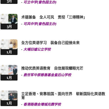
术德兼备 全人可风 贯彻「三得精神」
-
可风中学(啬色园主办)
3月
全方位英语学习 装备自己迎接未来
-
大埔旧墟公立学校
1月
推动优质英语教育 自信展现耀眼光芒
-
救世军中原慈善基金皇后山学校
1月
立足香港、背靠祖国、面向世界 崭新国际化英语教
育
1月
-
香港路德会增城兆霖学校
创造机会 多元学习 持续提升英语能力