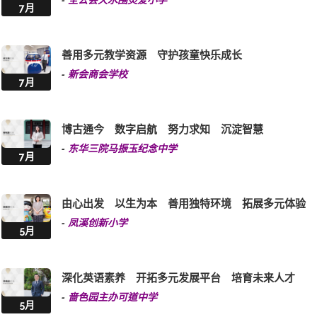
善用多元教学资源 守护孩童快乐成长
-
新会商会学校
7月
博古通今 数字启航 努力求知 沉淀智慧
-
东华三院马振玉纪念中学
7月
由心出发 以生为本 善用独特环境 拓展多元体验
-
凤溪创新小学
5月
深化英语素养 开拓多元发展平台 培育未来人才
-
啬色园主办可道中学
5月