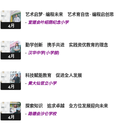
艺术启梦 · 编程未来 艺术育自信 · 编程启创思
-
宣道会叶绍荫纪念小学
4月
勤学创新 携手共进 实践资优教育的理念
-
汉华中学(小学部)
4月
科技赋能教育 促进全人发展
-
黄大仙官立小学
4月
探索知识 追求卓越 全方位发展迎向未来
-
路德会沙仑学校
4月
艺术结合科技 启发创意思维