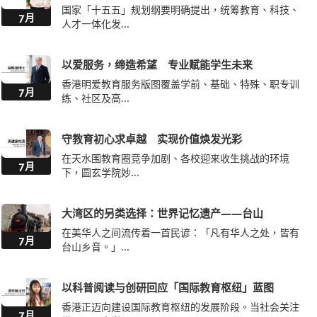
以爱服务，缔造希望 专业赋能学生未来
香港明爱教育服务版图覆盖学前、基础、特殊、职专训
7月
练、社区及高...
守教育初心求卓越 实现价值焕发光彩
在天水围教育圈竞争加剧、各校迎来收生挑战的环境
7月
下，圆玄学院妙...
大湾区的另类选择：世界记忆遗产——台山
在美华人之间流传着一首民谚：「凡有华人之处，皆有
7月
台山乡音。」...
以科普阅读与创研回应「国际教育枢纽」蓝图
香港正迈向建设国际教育枢纽的发展阶段。当社会关注
7月
世界百强大学...