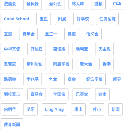
Good School
宝血
附属
好学校
仁济医院
宣道
青年会
圣三一
循道
信义会
中华基督
开放日
嘉诺撒
地利亚
天主教
圣若瑟
伊利沙伯
附属学校
黄大仙
香港
路德会
李兆基
九龙
商会
纪念学校
新界
到校直击
赛马会
李国宝
乐善堂
迦南
何明华
坚乐
Ling Ying
康山
叶小
新闻
教育新闻