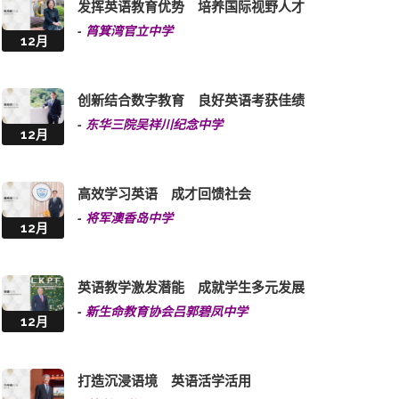
创新结合数字教育 良好英语考获佳绩
-
东华三院吴祥川纪念中学
12月
高效学习英语 成才回馈社会
-
将军澳香岛中学
12月
英语教学激发潜能 成就学生多元发展
-
新生命教育协会吕郭碧凤中学
12月
打造沉浸语境 英语活学活用
-
苏浙公学
12月