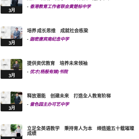
培养 成长思维 成就社会栋梁
-
迦密唐宾南纪念中学
3月
提供资优教育 培养未来领袖
-
优才(杨殷有娣)书院
3月
释放潜能 创建未来 打造全人教育阶梯
-
啬色园主办可艺中学
3月
立足全英语教学 秉持育人为本 缔造逾五十载璀璨
成绩
3月
-
可立中学(啬色园主办)