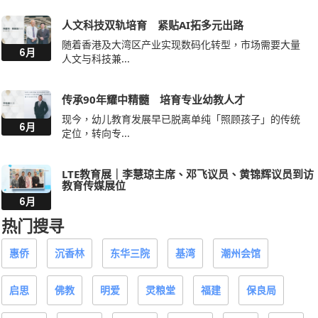
随着香港及大湾区产业实现数码化转型，市场需要大量
6月
人文与科技兼...
传承90年耀中精髓 培育专业幼教人才
现今，幼儿教育发展早已脱离单纯「照顾孩子」的传统
6月
定位，转向专...
LTE教育展｜李慧琼主席、邓飞议员、黄锦辉议员到访
教育传媒展位
6月
热门搜寻
惠侨
沉香林
东华三院
基湾
潮州会馆
启思
佛教
明爱
灵粮堂
福建
保良局
浸信会
圣保禄
圣公会
林大辉
道教
中华