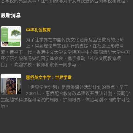
最新消息
中华礼仪教育
为了让学界在中国传统文化涵养及品德教育的范畴
上，得到理论与实践并行的支援，在社会上形成清
流，造福下一代，香港中文大学文学院国学中心联同清华大学中国
经学研究院和冯燊均国学基金会，携手推动「礼仪文明教育项
目」，欢迎学校、教师和家长一同参与。
惠侨英文中学：世界学堂
「世界学堂计划」是惠侨课外活动计划的重点，早于
2001年，惠侨配合教育改革建议开展该计划，冀盼学
生超越学科课程和考试的局限，扩阔眼界，体验与别不同的学习经
历。
热门分类