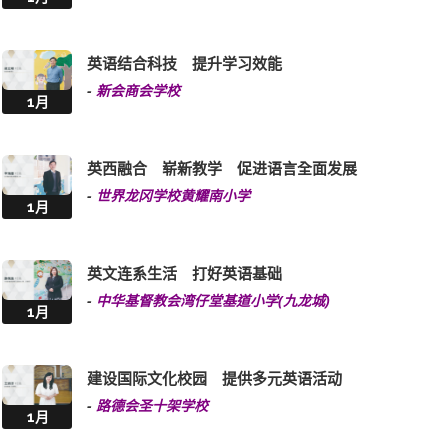
英语结合科技 提升学习效能
-
新会商会学校
1月
英西融合 崭新教学 促进语言全面发展
-
世界龙冈学校黄耀南小学
1月
英文连系生活 打好英语基础
-
中华基督教会湾仔堂基道小学(九龙城)
1月
建设国际文化校园 提供多元英语活动
-
路德会圣十架学校
1月
让孩子自信站上舞台 TOGETHER WE F.L.Y. ！