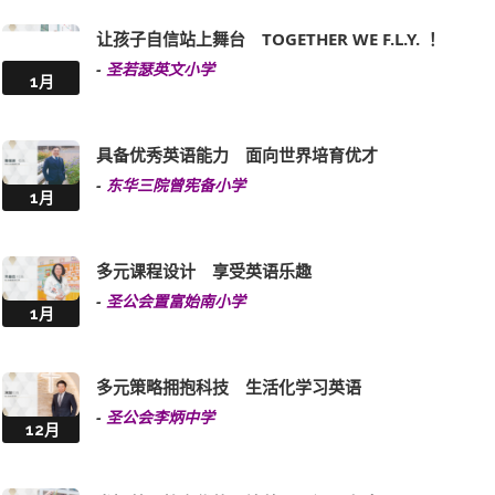
-
圣若瑟英文小学
1月
具备优秀英语能力 面向世界培育优才
-
东华三院曾宪备小学
1月
多元课程设计 享受英语乐趣
-
圣公会置富始南小学
1月
多元策略拥抱科技 生活化学习英语
-
圣公会李炳中学
12月
发挥英语教育优势 培养国际视野人才
-
筲箕湾官立中学
12月