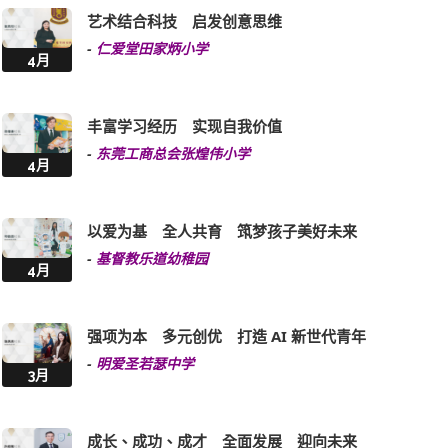
-
仁爱堂田家炳小学
4月
丰富学习经历 实现自我价值
-
东莞工商总会张煌伟小学
4月
以爱为基 全人共育 筑梦孩子美好未来
-
基督教乐道幼稚园
4月
强项为本 多元创优 打造 AI 新世代青年
-
明爱圣若瑟中学
3月
成长、成功、成才 全面发展 迎向未来
-
香港教育工作者联会黄楚标中学
3月