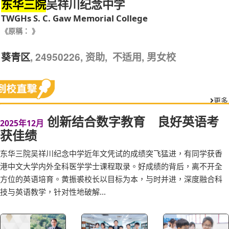
吴祥川纪念中学
东华三院
TWGHs S. C. Gaw Memorial College
《原稱： 》
, 24950226, 资助, 不适用, 男女校
葵青区
更多
创新结合数字教育 良好英语考
2025年12月
获佳绩
东华三院吴祥川纪念中学近年文凭试的成绩突飞猛进，有同学获香
港中文大学内外全科医学学士课程取录。好成绩的背后，离不开全
方位的英语培育。黄振裘校长以目标为本，与时并进，深度融合科
技与英语教学，针对性地破解...