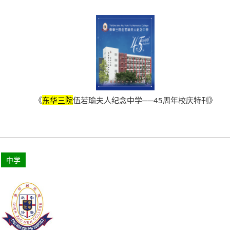
《
东华三院
伍若瑜夫人纪念中学──45周年校庆特刊》
中学