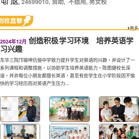
, 24699010, 资助, 不适用, 男女校
屯门区
更多
创造积极 学习环境 培养英语学
2024年12月
习兴趣
东华三院邝锡坤伉俪中学致力提升学生对英语的兴趣，并设计了一
系列课程和调整措施，以协助学生培养英语能力。陈图健校长深
谙，并非每位小朋友都擅长英语，甚至有些学生在小学阶段因不愉
快的学习经历而对英语产生压力...