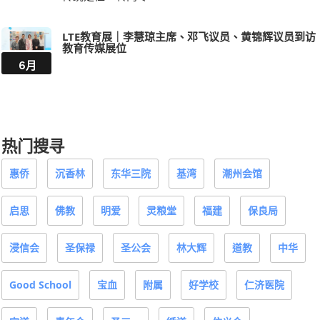
LTE教育展｜李慧琼主席、邓飞议员、黄锦辉议员到访
教育传媒展位
6月
热门搜寻
惠侨
沉香林
东华三院
基湾
潮州会馆
启思
佛教
明爱
灵粮堂
福建
保良局
浸信会
圣保禄
圣公会
林大辉
道教
中华
Good School
宝血
附属
好学校
仁济医院