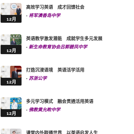
高效学习英语 成才回馈社会
-
将军澳香岛中学
12月
英语教学激发潜能 成就学生多元发展
-
新生命教育协会吕郭碧凤中学
12月
打造沉浸语境 英语活学活用
-
苏浙公学
12月
多元学习模式 融会贯通活用英语
-
佛教黄允畋中学
12月
课堂内外联通世界 以英语启发人生