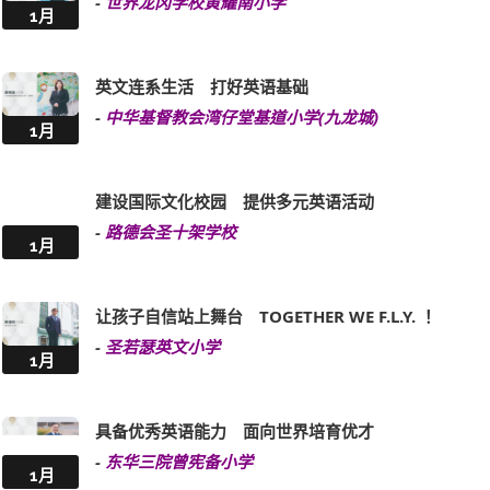
-
世界龙冈学校黄耀南小学
1月
英文连系生活 打好英语基础
-
中华基督教会湾仔堂基道小学(九龙城)
1月
建设国际文化校园 提供多元英语活动
-
路德会圣十架学校
1月
让孩子自信站上舞台 TOGETHER WE F.L.Y. ！
-
圣若瑟英文小学
1月
具备优秀英语能力 面向世界培育优才
-
东华三院曾宪备小学
1月