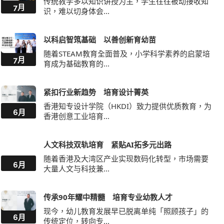
传统教学多以知识讲授为主，学生往往被动接收知
7月
识，难以切身体会...
以科启智筑基础 以善创新育幼苗
随着STEAM教育全面普及，小学科学素养的启蒙培
7月
育成为基础教育的...
紧扣行业新趋势 培育设计菁英
香港知专设计学院（HKDI）致力提供优质教育，为
6月
香港创意工业培育...
人文科技双轨培育 紧贴AI拓多元出路
随着香港及大湾区产业实现数码化转型，市场需要
6月
大量人文与科技兼...
传承90年耀中精髓 培育专业幼教人才
现今，幼儿教育发展早已脱离单纯「照顾孩子」的
6月
传统定位，转向专...