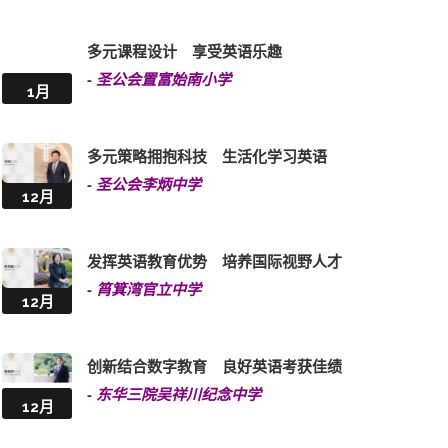
多元课程设计 享受英语乐趣
-
圣公会置富始南小学
1月
多元策略拥抱科技 生活化学习英语
-
圣公会李炳中学
12月
发挥英语教育优势 培养国际视野人才
-
筲箕湾官立中学
12月
创新结合数字教育 良好英语考获佳绩
-
东华三院吴祥川纪念中学
12月