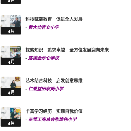
4月
科技赋能教育 促进全人发展
-
黄大仙官立小学
4月
探索知识 追求卓越 全方位发展迎向未来
-
路德会沙仑学校
4月
艺术结合科技 启发创意思维
-
仁爱堂田家炳小学
4月
丰富学习经历 实现自我价值
-
东莞工商总会张煌伟小学
4月