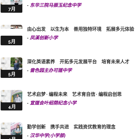
-
东华三院马振玉纪念中学
7月
由心出发 以生为本 善用独特环境 拓展多元体验
-
凤溪创新小学
5月
深化英语素养 开拓多元发展平台 培育未来人才
-
啬色园主办可道中学
5月
艺术启梦 · 编程未来 艺术育自信 · 编程启创思
-
宣道会叶绍荫纪念小学
4月
勤学创新 携手共进 实践资优教育的理念
-
汉华中学(小学部)