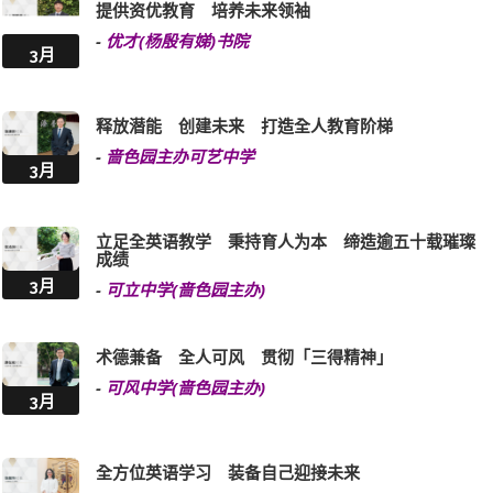
提供资优教育 培养未来领袖
-
优才(杨殷有娣)书院
3月
释放潜能 创建未来 打造全人教育阶梯
-
啬色园主办可艺中学
3月
立足全英语教学 秉持育人为本 缔造逾五十载璀璨
成绩
3月
-
可立中学(啬色园主办)
术德兼备 全人可风 贯彻「三得精神」
-
可风中学(啬色园主办)
3月
全方位英语学习 装备自己迎接未来