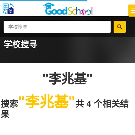
学校搜寻
"李兆基"
"李兆基"
搜索
共 4 个相关结
果