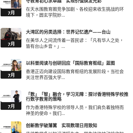
守教育初心求卓越 实现价值焕发光彩
在天水围教育圈竞争加剧、各校迎来收生挑战的环
7月
境下，圆玄学院妙...
大湾区的另类选择：世界记忆遗产——台山
在美华人之间流传着一首民谚：「凡有华人之处，
7月
皆有台山乡音。」...
以科普阅读与创研回应「国际教育枢纽」蓝图
香港正迈向建设国际教育枢纽的发展阶段。当社会
7月
关注世界百强大学...
「数」「智」融合，学习无障：探讨香港特殊学校推
行数字教育的策略
7月
作为香港特殊学校的领导人员，我们肩负着独特而
神圣的使命。我们...
创新教学破藩篱 实现数理日用致知