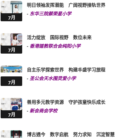
明日领袖发挥潜能 广阔视野接轨世界
-
东华三院蔡荣星小学
7月
活力绽放 国际视野 数位未来
-
香港道教联合会纯阳小学
7月
自主乐学探索世界 构建丰盛学习旅程
-
圣公会天水围灵爱小学
7月
善用多元教学资源 守护孩童快乐成长
-
新会商会学校
7月
博古通今 数字启航 努力求知 沉淀智慧