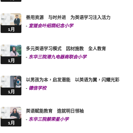
善用资源 与时并进 为英语学习注入活力
-
宣道会叶绍荫纪念小学
1月
多元英语学习模式 因材施教 全人教育
-
东华三院港九电器商联会小学
1月
以男孩为本，启发潜能 以英语为翼，闪耀光彩
-
德信学校
1月
英语赋能教育 造就明日领袖
-
东华三院蔡荣星小学
1月