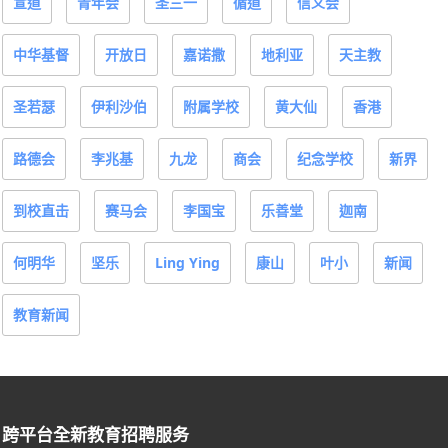
宣道
青年会
圣三一
循道
信义会
中华基督
开放日
嘉诺撒
地利亚
天主教
圣若瑟
伊利沙伯
附属学校
黄大仙
香港
路德会
李兆基
九龙
商会
纪念学校
新界
到校直击
赛马会
李国宝
乐善堂
迦南
何明华
坚乐
Ling Ying
康山
叶小
新闻
教育新闻
跨平台全新教育招聘服务