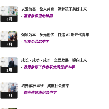
以爱为基 全人共育 筑梦孩子美好未来
-
基督教乐道幼稚园
4月
强项为本 多元创优 打造 AI 新世代青年
-
明爱圣若瑟中学
3月
成长、成功、成才 全面发展 迎向未来
-
香港教育工作者联会黄楚标中学
3月
培养 成长思维 成就社会栋梁
-
迦密唐宾南纪念中学
3月