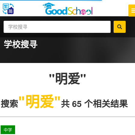
学校搜寻
"明爱"
"明爱"
搜索
共 65 个相关结果
中学