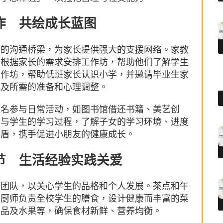
作 共绘成长蓝图
方的沟通桥梁，为家长提供强大的支援网络。家教
并根据家长的需求安排工作坊，帮助他们了解学生
工作坊，帮助低班家长认识小学，并邀请毕业生家
式及所需的准备和心理调整。
，报名参与日常活动，如图书馆借还书籍、美艺创
参与学生的学习过程，了解子女的学习环境、进度
后盾，携手促进小朋友的健康成长。
节 生活经验实践关爱
爱团队，以关心学生的品格和个人发展。茶点和午
聘厨师负责全校学生的膳食，设计健康而丰富的菜
汤品及水果等，确保食材新鲜、营养均衡。