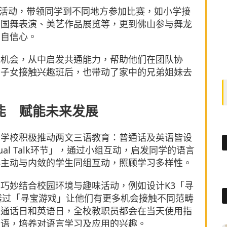
能」活动，带领同学到不同地方参加比赛，如小学接
中国舞表演、美艺作品展览等，更到佛山参与舞龙
的自信心。
试机会，从中启发共通能力，帮助他们在团队协
示子女接触兴趣班后，也带动了家中的兄弟姐妹去
能 赋能未来发展
，学校积极推动两文三语教育：普通话及英语皆设
al Talk环节」，通过小组互动，启发同学的语言
排主动与内敛的学生同组互动，照顾学习多样性。
巧妙结合校园环境与趣味活动，例如设计K3「寻
透过「寻宝游戏」让他们有更多机会接触不同范畴
普通话日和英语日，全校教职员都会在当天使用指
三语，培养对语言学习及应用的兴趣。