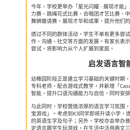
今年，学校更举办「星光闪耀 · 展现才
力赛、跳绳花式比赛、合唱团才艺比赛、
舞狮邀请赛，展现才华和成果，提升他们
透过不同的群体活动，学生不单有更多尝
作、沟通、社交等方面的发展。有家长表
尝试，将影响力从个人扩展到家庭。
启发语言智
幼稚园阶段正是建立学习基础的关键时期
专科老师，配合游戏式教学，并新增「Casu
智能，提升口语沟通能力与自信，同时安
与此同时，学校营造浓厚的语言学习氛围，
宝游戏」。考虑到K3同学即将升读小学，
的英语生字及句子；另外，学校亦会举办
定语言跟学生玩游戏，在生活中活用两文