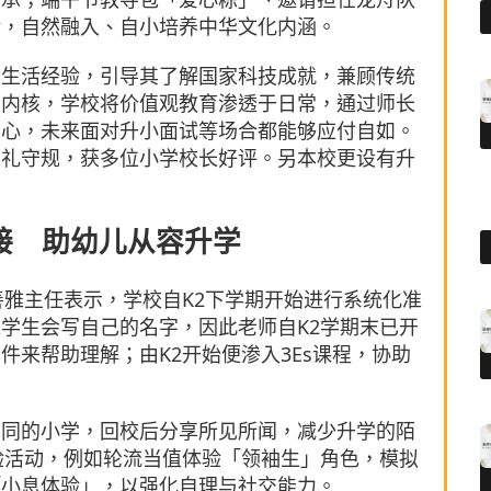
验，自然融入、自小培养中华文化内涵。
生生活经验，引导其了解国家科技成就，兼顾传统
要内核，学校将价值观教育渗透于日常，通过师长
信心，未来面对升小面试等场合都能够应付自如。
有礼守规，获多位小学校长好评。另本校更设有升
接 助幼儿从容升学
善雅主任表示，学校自K2下学期开始进行系统化准
学生会写自己的名字，因此老师自K2学期末已开
来帮助理解；由K2开始便渗入3Es课程，协助
不同的小学，回校后分享所见所闻，减少升学的陌
验活动，例如轮流当值体验「领袖生」角色，模拟
「小息体验」，以强化自理与社交能力。