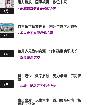
活力绽放 国际视野 数位未来
-
香港道教联合会纯阳小学
7月
自主乐学探索世界 构建丰盛学习旅程
-
圣公会天水围灵爱小学
7月
善用多元教学资源 守护孩童快乐成长
7月
-
新会商会学校
博古通今 数字启航 努力求知 沉淀智
慧
7月
-
东华三院马振玉纪念中学
由心出发 以生为本 善用独特环境 拓
展多元体验