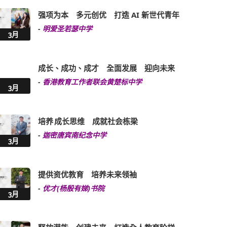
强项为本 多元创优 打造 AI 新世代青年
-
明爱圣若瑟中学
3月
成长、成功、成才 全面发展 迎向未来
-
香港教育工作者联会黄楚标中学
3月
培养 成长思维 成就社会栋梁
-
迦密唐宾南纪念中学
3月
提供资优教育 培养未来领袖
-
优才(杨殷有娣)书院
3月