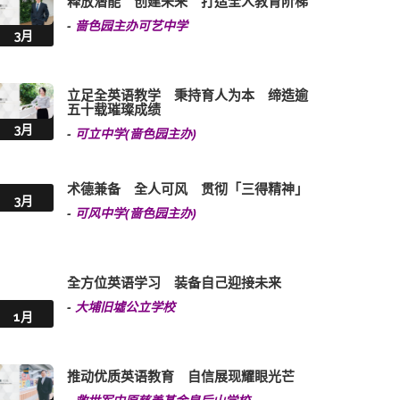
释放潜能 创建未来 打造全人教育阶梯
-
啬色园主办可艺中学
3月
立足全英语教学 秉持育人为本 缔造逾
五十载璀璨成绩
3月
-
可立中学(啬色园主办)
术德兼备 全人可风 贯彻「三得精神」
3月
-
可风中学(啬色园主办)
全方位英语学习 装备自己迎接未来
-
大埔旧墟公立学校
1月
推动优质英语教育 自信展现耀眼光芒