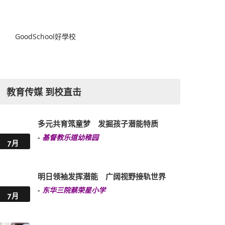
GoodSchool好學校
教育传媒 到校直击
多元共育筑童梦 发掘孩子潜能特质
-
基督教乐道幼稚园
7月
明日领袖发挥潜能 广阔视野接轨世界
-
东华三院蔡荣星小学
7月