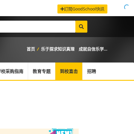
訂閱GoodSchool快訊
首页
/
乐于探求知识真理 成就自信乐学...
学校采购指南
教育专题
到校直击
招聘