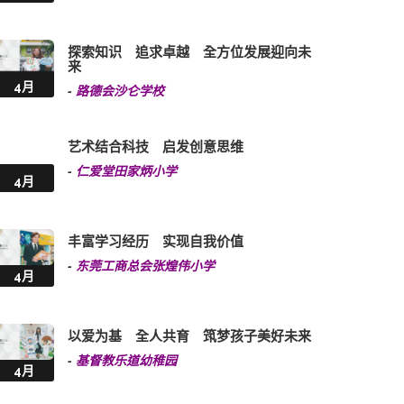
探索知识 追求卓越 全方位发展迎向未
来
4月
-
路德会沙仑学校
艺术结合科技 启发创意思维
-
仁爱堂田家炳小学
4月
丰富学习经历 实现自我价值
-
东莞工商总会张煌伟小学
4月
以爱为基 全人共育 筑梦孩子美好未来
-
基督教乐道幼稚园
4月