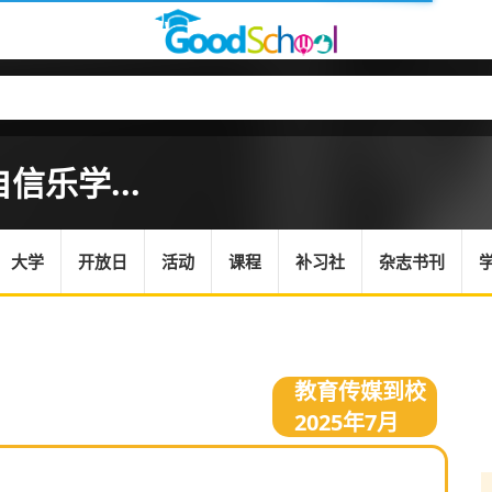
乐学...
大学
开放日
活动
课程
补习社
杂志书刊
教育传媒到校
2025年7月