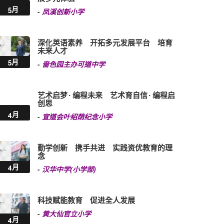
5月
-
凤溪创新小学
深化英语素养 开拓多元发展平台 培育
未来人才
5月
-
啬色园主办可道中学
艺术启梦 · 编程未来 艺术育自信 · 编程启
创思
4月
-
宣道会叶绍荫纪念小学
勤学创新 携手共进 实践资优教育的理
念
4月
-
汉华中学(小学部)
科技赋能教育 促进全人发展
-
黄大仙官立小学
4月