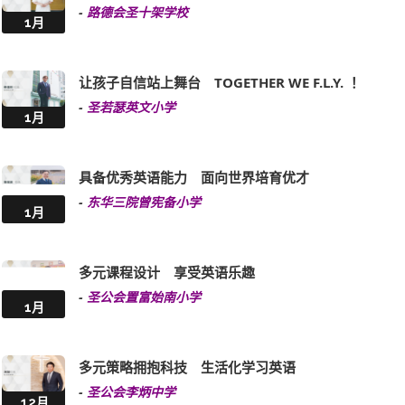
英西融合 崭新教学 促进语言全面发展
-
世界龙冈学校黄耀南小学
1月
英文连系生活 打好英语基础
-
中华基督教会湾仔堂基道小学(九龙城)
1月
建设国际文化校园 提供多元英语活动
-
路德会圣十架学校
1月
让孩子自信站上舞台 TOGETHER WE F.L.Y. ！
-
圣若瑟英文小学
1月
具备优秀英语能力 面向世界培育优才