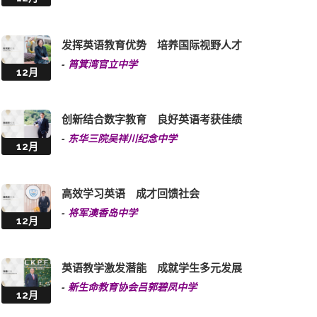
-
东华三院曾宪备小学
1月
多元课程设计 享受英语乐趣
-
圣公会置富始南小学
1月
多元策略拥抱科技 生活化学习英语
-
圣公会李炳中学
12月
发挥英语教育优势 培养国际视野人才
-
筲箕湾官立中学
12月
创新结合数字教育 良好英语考获佳绩
-
东华三院吴祥川纪念中学