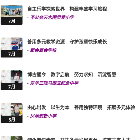
明日领袖发挥潜能 广阔视野接轨世界
-
东华三院蔡荣星小学
7月
活力绽放 国际视野 数位未来
-
香港道教联合会纯阳小学
7月
自主乐学探索世界 构建丰盛学习旅程
-
圣公会天水围灵爱小学
7月
善用多元教学资源 守护孩童快乐成长
-
新会商会学校
7月