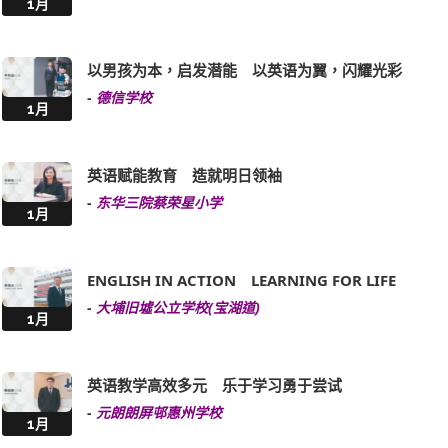
-
香港教育工作者联会黄楚标学校
1月
善用资源 与时并进 为英语学习注入活力
-
宣道会叶绍荫纪念小学
1月
多元英语学习模式 因材施教 全人教育
-
东华三院港九电器商联会小学
1月
以男孩为本，启发潜能 以英语为翼，闪耀光彩
-
德信学校
1月
英语赋能教育 造就明日领袖
-
东华三院蔡荣星小学