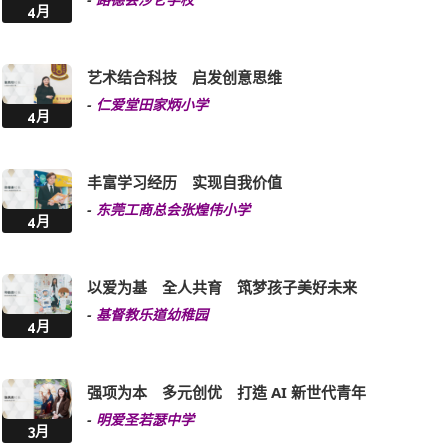
勤学创新 携手共进 实践资优教育的理念
-
汉华中学(小学部)
4月
科技赋能教育 促进全人发展
-
黄大仙官立小学
4月
探索知识 追求卓越 全方位发展迎向未来
-
路德会沙仑学校
4月
艺术结合科技 启发创意思维
-
仁爱堂田家炳小学
4月
丰富学习经历 实现自我价值