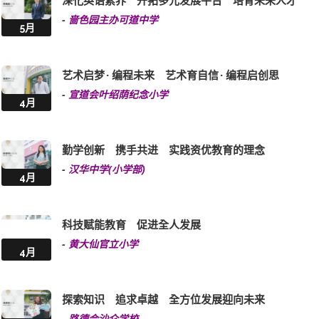
博古通今 数字启航 努力求知 沉淀智慧
-
东华三院马振玉纪念中学
7月
由心出发 以生为本 善用独特环境 拓展多元体验
-
凤溪创新小学
5月
深化英语素养 开拓多元发展平台 培育未来人才
-
啬色园主办可道中学
5月
艺术启梦 · 编程未来 艺术育自信 · 编程启创思
-
宣道会叶绍荫纪念小学
4月