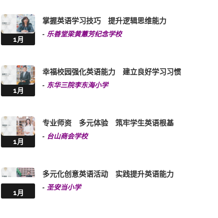
1月
ENGLISH IN ACTION LEARNING FOR LIFE
-
大埔旧墟公立学校(宝湖道)
1月
英语教学高效多元 乐于学习勇于尝试
-
元朗朗屏邨惠州学校
1月
掌握英语学习技巧 提升逻辑思维能力
-
乐善堂梁黄蕙芳纪念学校
1月
幸福校园强化英语能力 建立良好学习习惯
-
东华三院李东海小学
1月