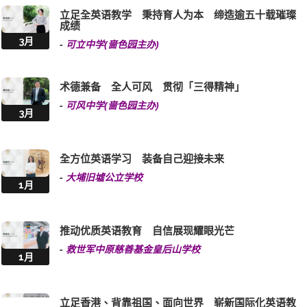
提供资优教育 培养未来领袖
-
优才(杨殷有娣)书院
3月
释放潜能 创建未来 打造全人教育阶梯
-
啬色园主办可艺中学
3月
立足全英语教学 秉持育人为本 缔造逾五十载璀璨
成绩
3月
-
可立中学(啬色园主办)
术德兼备 全人可风 贯彻「三得精神」
-
可风中学(啬色园主办)
3月