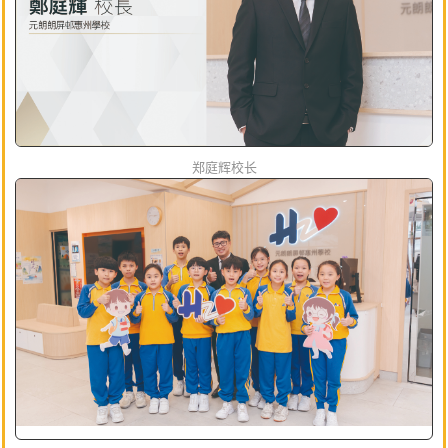
郑庭辉校长