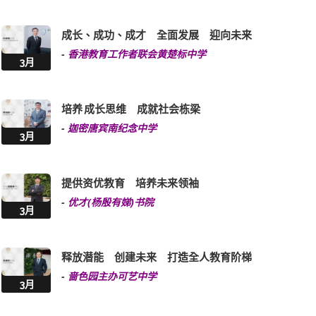
-
东莞工商总会张煌伟小学
4月
以爱为基 全人共育 筑梦孩子美好未来
-
基督教乐道幼稚园
4月
强项为本 多元创优 打造 AI 新世代青年
-
明爱圣若瑟中学
3月
成长、成功、成才 全面发展 迎向未来
-
香港教育工作者联会黄楚标中学
3月
培养 成长思维 成就社会栋梁
-
迦密唐宾南纪念中学
3月