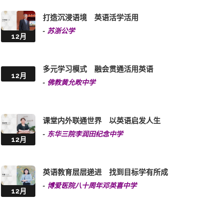
12月
高效学习英语 成才回馈社会
-
将军澳香岛中学
12月
英语教学激发潜能 成就学生多元发展
-
新生命教育协会吕郭碧凤中学
12月
打造沉浸语境 英语活学活用
-
苏浙公学
12月
多元学习模式 融会贯通活用英语
12月
-
佛教黄允畋中学