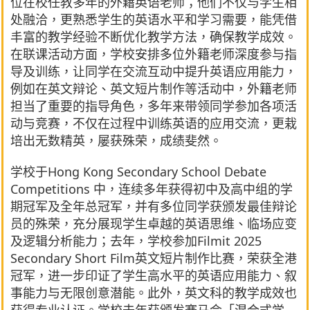
位在校任教多年的外籍英语老师；他们不仅与学生相
处融洽，更熟悉学生的英语水平和学习需要，能凭借
丰富的教学经验不断优化教学方法，确保教学成效。
在联课活动方面，学校安排多位外籍老师深度参与指
导及训练，让同学在交流互动中提升英语应用能力，
例如在英文辩论、英文短片制作等活动中，外籍老师
担当了重要的指导角色，多年来带领同学参加各项活
动与竞赛，不仅在过程中训练英语的应用交流，更栽
培出无数精英，屡获殊荣，成绩斐然。
学校于Hong Kong Secondary School Debate
Competitions 中，连续多年获得初中及高中组的学
期冠军及全年总冠军，并有多位同学获颁发最佳辩论
员的殊荣，充分展现学生卓越的英语思维、临场应变
及逻辑分析能力；去年，学校参加Filmit 2025
Secondary Short Film英文短片制作比赛，荣获全港
冠军，进一步印证了学生高水平的英语应用能力、叙
事能力与无限创意潜能。此外，英文科的教学成效也