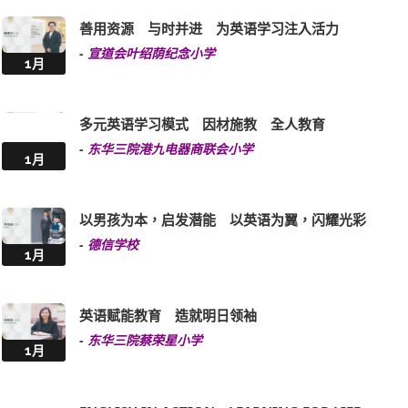
善用资源 与时并进 为英语学习注入活力
-
宣道会叶绍荫纪念小学
1月
多元英语学习模式 因材施教 全人教育
-
东华三院港九电器商联会小学
1月
以男孩为本，启发潜能 以英语为翼，闪耀光彩
-
德信学校
1月
英语赋能教育 造就明日领袖
-
东华三院蔡荣星小学
1月