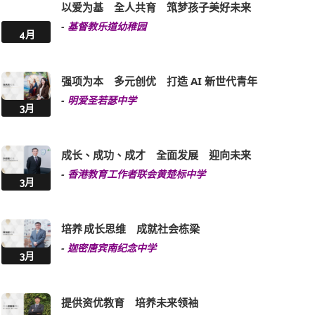
以爱为基 全人共育 筑梦孩子美好未来
-
基督教乐道幼稚园
4月
强项为本 多元创优 打造 AI 新世代青年
-
明爱圣若瑟中学
3月
成长、成功、成才 全面发展 迎向未来
-
香港教育工作者联会黄楚标中学
3月
培养 成长思维 成就社会栋梁
-
迦密唐宾南纪念中学
3月
提供资优教育 培养未来领袖