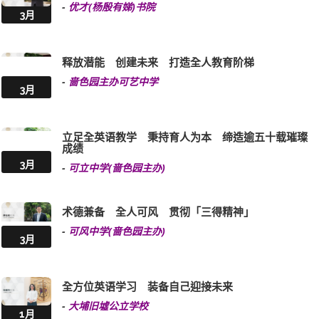
-
优才(杨殷有娣)书院
3月
释放潜能 创建未来 打造全人教育阶梯
-
啬色园主办可艺中学
3月
立足全英语教学 秉持育人为本 缔造逾五十载璀璨
成绩
3月
-
可立中学(啬色园主办)
术德兼备 全人可风 贯彻「三得精神」
-
可风中学(啬色园主办)
3月
全方位英语学习 装备自己迎接未来
-
大埔旧墟公立学校
1月