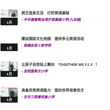
英文连系生活 打好英语基础
-
中华基督教会湾仔堂基道小学(九龙城)
1月
建设国际文化校园 提供多元英语活动
-
路德会圣十架学校
1月
让孩子自信站上舞台 TOGETHER WE F.L.Y. ！
-
圣若瑟英文小学
1月
具备优秀英语能力 面向世界培育优才
-
东华三院曾宪备小学
1月