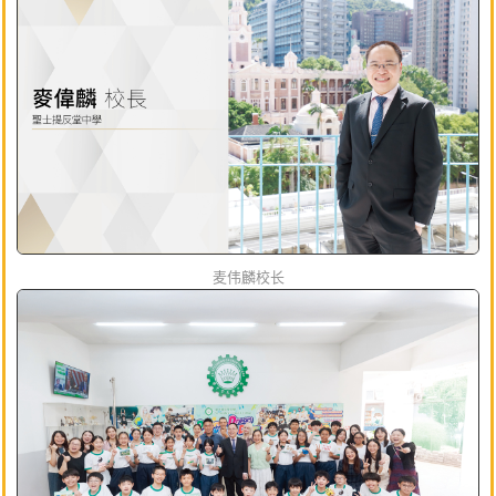
麦伟麟校长