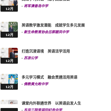
-
将军澳香岛中学
12月
英语教学激发潜能 成就学生多元发展
-
新生命教育协会吕郭碧凤中学
12月
打造沉浸语境 英语活学活用
-
苏浙公学
12月
多元学习模式 融会贯通活用英语
-
佛教黄允畋中学
12月
课堂内外联通世界 以英语启发人生
-
东华三院李润田纪念中学