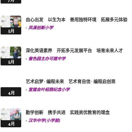
7月
由心出发 以生为本 善用独特环境 拓展多元体验
-
凤溪创新小学
5月
深化英语素养 开拓多元发展平台 培育未来人才
-
啬色园主办可道中学
5月
艺术启梦 · 编程未来 艺术育自信 · 编程启创思
-
宣道会叶绍荫纪念小学
4月
勤学创新 携手共进 实践资优教育的理念
-
汉华中学(小学部)
4月