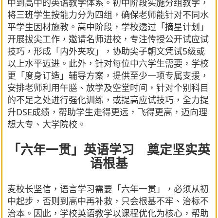
中到高中的英语教学体系。初中阶段实施分组教学，
将三班学生按能力分为四组，确保老师能针对不同水
平学生因材施教。高中阶段，学校透过「摘星计划」
开展拔尖工作，邀请名师进校，专注传授公开试应试
技巧，形成「内外夹攻」，协助尖子朝文凭试5级或
以上水平迈进。此外，针对每位中六学生需要，学校
更「度身订造」辅导方案，提供至少一项专属支援，
安排老师利用午膳、放学及空堂时间，针对个别科目
的不足之处进行强化训练，或提高应试技巧，全力提
升DSE成绩，帮助学生走得更远，飞得更高，迈向理
想大专、大学院校。
「六年一贯」英语学习 奠定坚实英
语根基
麦校长坚信，语言学习需要「六年一贯」，必须从初
中起步，否则到高中再补救，只会根基不牢、治标不
治本。因此，学校英语教学以课程优化为核心，帮助