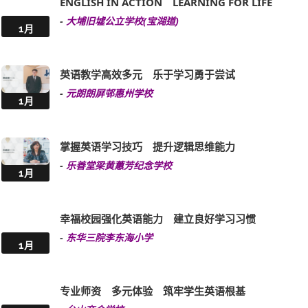
ENGLISH IN ACTION LEARNING FOR LIFE
-
大埔旧墟公立学校(宝湖道)
1月
英语教学高效多元 乐于学习勇于尝试
-
元朗朗屏邨惠州学校
1月
掌握英语学习技巧 提升逻辑思维能力
-
乐善堂梁黄蕙芳纪念学校
1月
幸福校园强化英语能力 建立良好学习习惯
-
东华三院李东海小学
1月
专业师资 多元体验 筑牢学生英语根基