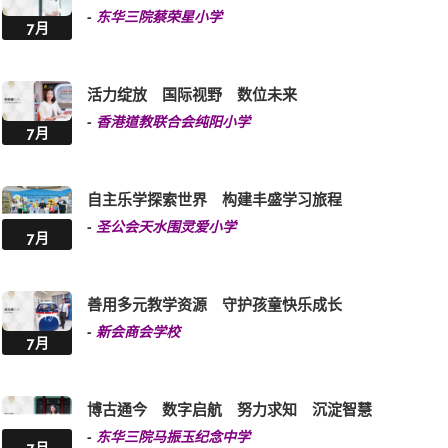
-
东华三院蔡荣星小学
7月
活力绽放 国际视野 数位未来
-
香港道教联合会纯阳小学
7月
自主乐学探索世界 构建丰盛学习旅程
-
圣公会天水围灵爱小学
7月
善用多元教学资源 守护孩童快乐成长
-
新会商会学校
7月
博古通今 数字启航 努力求知 沉淀智慧
-
东华三院马振玉纪念中学