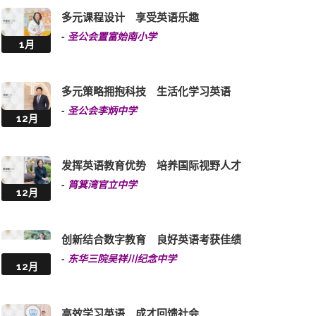
多元课程设计 享受英语乐趣
-
圣公会置富始南小学
1月
多元策略拥抱科技 生活化学习英语
-
圣公会李炳中学
12月
发挥英语教育优势 培养国际视野人才
-
筲箕湾官立中学
12月
创新结合数字教育 良好英语考获佳绩
-
东华三院吴祥川纪念中学
12月
高效学习英语 成才回馈社会