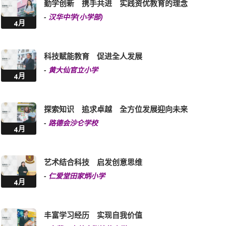
勤学创新 携手共进 实践资优教育的理念
-
汉华中学(小学部)
4月
科技赋能教育 促进全人发展
-
黄大仙官立小学
4月
探索知识 追求卓越 全方位发展迎向未来
-
路德会沙仑学校
4月
艺术结合科技 启发创意思维
-
仁爱堂田家炳小学
4月
丰富学习经历 实现自我价值