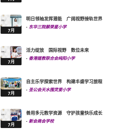
明日领袖发挥潜能 广阔视野接轨世界
-
东华三院蔡荣星小学
7月
活力绽放 国际视野 数位未来
-
香港道教联合会纯阳小学
7月
自主乐学探索世界 构建丰盛学习旅程
-
圣公会天水围灵爱小学
7月
善用多元教学资源 守护孩童快乐成长
-
新会商会学校
7月