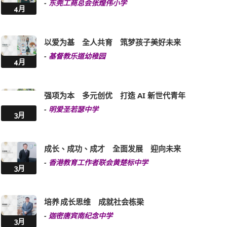
-
东莞工商总会张煌伟小学
4月
以爱为基 全人共育 筑梦孩子美好未来
-
基督教乐道幼稚园
4月
强项为本 多元创优 打造 AI 新世代青年
-
明爱圣若瑟中学
3月
成长、成功、成才 全面发展 迎向未来
-
香港教育工作者联会黄楚标中学
3月
培养 成长思维 成就社会栋梁
-
迦密唐宾南纪念中学
3月