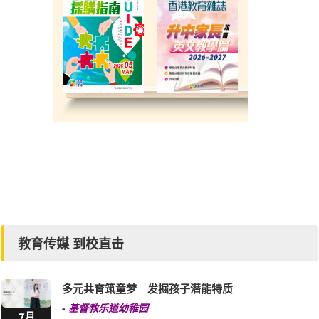
教育传媒 到校直击
多元共育筑童梦 发掘孩子潜能特质
-
基督教乐道幼稚园
7月