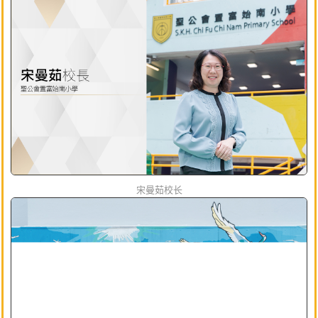
宋曼茹校长