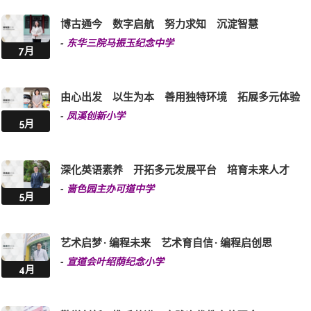
博古通今 数字启航 努力求知 沉淀智慧
-
东华三院马振玉纪念中学
7月
由心出发 以生为本 善用独特环境 拓展多元体验
-
凤溪创新小学
5月
深化英语素养 开拓多元发展平台 培育未来人才
-
啬色园主办可道中学
5月
艺术启梦 · 编程未来 艺术育自信 · 编程启创思
-
宣道会叶绍荫纪念小学
4月