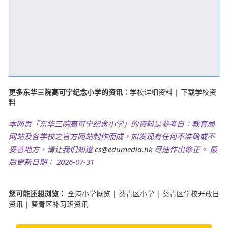
更多东华三院高可宁纪念小学的资讯：
学校详细资料
|
下载学校资
料
本网页「东华三院高可宁纪念小学」的资料是参考自：教育局
网站及各学校之官方网站制作而成，如发现有任何不准确或不
妥善地方，请让我们知道
cs@edumedia.hk
尽速作出修正。 最
后更新日期： 2026-07-31
您可能还想浏览：
全港小学概览
|
葵青区小学
|
葵青区学校开放日
资讯
|
葵青区补习班资讯
搜寻更多 "东华三院高可宁纪念小学"
此页搜寻关键字：
高可宁 小学
,
高可宁小学
,
高可宁 纪念 小学
,
东华
三院高可宁纪念小学
,
www twghkhnmp edu hk
,
高可宁