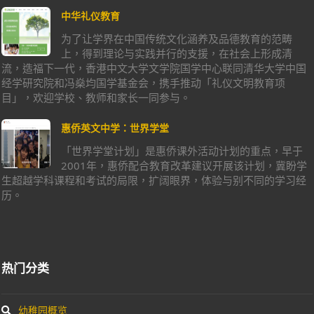
流，造福下一代，香港中文大学文学院国学中心联同清华大学中国
经学研究院和冯燊均国学基金会，携手推动「礼仪文明教育项
目」，欢迎学校、教师和家长一同参与。
惠侨英文中学：世界学堂
「世界学堂计划」是惠侨课外活动计划的重点，早于
2001年，惠侨配合教育改革建议开展该计划，冀盼学
生超越学科课程和考试的局限，扩阔眼界，体验与别不同的学习经
历。
热门分类
幼稚园概览
小学概览