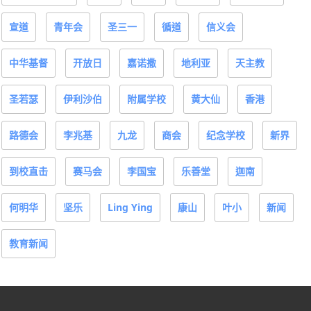
中华基督
开放日
嘉诺撒
地利亚
天主教
圣若瑟
伊利沙伯
附属学校
黄大仙
香港
路德会
李兆基
九龙
商会
纪念学校
新界
到校直击
赛马会
李国宝
乐善堂
迦南
何明华
坚乐
Ling Ying
康山
叶小
新闻
教育新闻
跨平台全新教育招聘服务