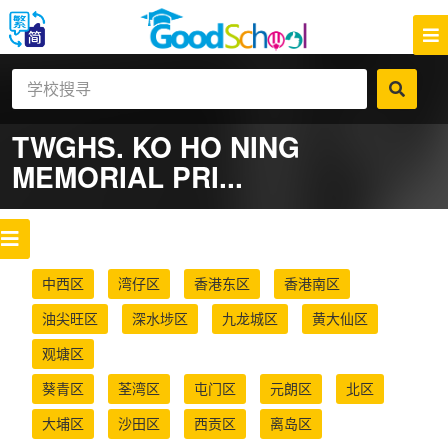
TWGHS. KO HO NING
MEMORIAL PRI...
中西区
湾仔区
香港东区
香港南区
油尖旺区
深水埗区
九龙城区
黄大仙区
观塘区
葵青区
荃湾区
屯门区
元朗区
北区
大埔区
沙田区
西贡区
离岛区