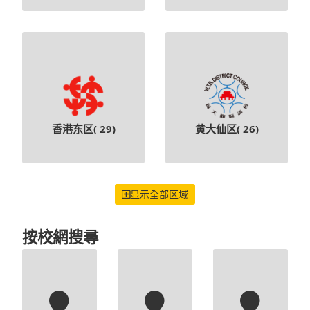
香港东区(
29
)
黄大仙区(
26
)
显示全部区域
按校網搜尋
校網
/校網
11校網
(2)
(60)
(16)