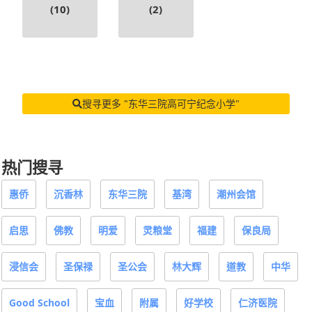
搜寻更多 "东华三院高可宁纪念小学"
热门搜寻
惠侨
沉香林
东华三院
基湾
潮州会馆
启思
佛教
明爱
灵粮堂
福建
保良局
浸信会
圣保禄
圣公会
林大辉
道教
中华
Good School
宝血
附属
好学校
仁济医院
宣道
青年会
圣三一
循道
信义会