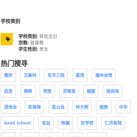
学校类别
学校类别:
資助全日
宗教:
基督教
学生性别:
男女
热门搜寻
惠侨
沉香林
东华三院
基湾
潮州会馆
启思
佛教
明爱
灵粮堂
福建
保良局
浸信会
圣保禄
圣公会
林大辉
道教
中华
Good School
宝血
附属
好学校
仁济医院