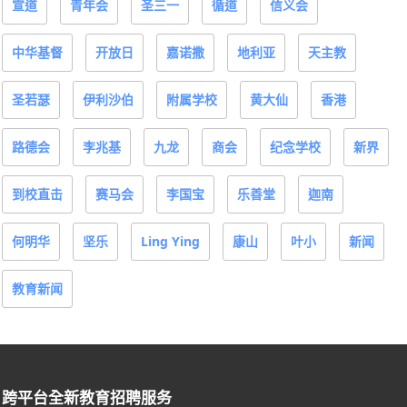
宣道
青年会
圣三一
循道
信义会
中华基督
开放日
嘉诺撒
地利亚
天主教
圣若瑟
伊利沙伯
附属学校
黄大仙
香港
路德会
李兆基
九龙
商会
纪念学校
新界
到校直击
赛马会
李国宝
乐善堂
迦南
何明华
坚乐
Ling Ying
康山
叶小
新闻
教育新闻
跨平台全新教育招聘服务