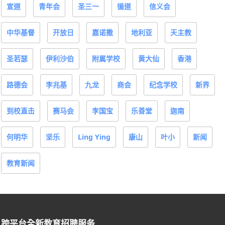
宣道
青年会
圣三一
循道
信义会
中华基督
开放日
嘉诺撒
地利亚
天主教
圣若瑟
伊利沙伯
附属学校
黄大仙
香港
路德会
李兆基
九龙
商会
纪念学校
新界
到校直击
赛马会
李国宝
乐善堂
迦南
何明华
坚乐
Ling Ying
康山
叶小
新闻
教育新闻
跨平台全新教育招聘服务