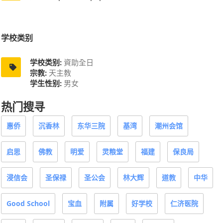
学校类别
学校类别:
資助全日
宗教:
天主教
学生性别:
男女
热门搜寻
惠侨
沉香林
东华三院
基湾
潮州会馆
启思
佛教
明爱
灵粮堂
福建
保良局
浸信会
圣保禄
圣公会
林大辉
道教
中华
Good School
宝血
附属
好学校
仁济医院