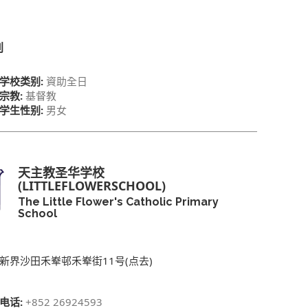
别
学校类别:
資助全日
宗教:
基督教
学生性别:
男女
天主教圣华学校
(LITTLEFLOWERSCHOOL)
The Little Flower's Catholic Primary
School
新界沙田禾𪨶邨禾𪨶街11号(点去)
电话:
+852 26924593