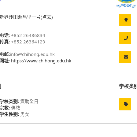
新界沙田源昌里一号(点去)
电话:
+852 26486834
传真:
+852 26364129
电邮:
info@chihong.edu.hk
网址:
https://www.chihong.edu.hk
别
学校类
学校类别:
資助全日
宗教:
佛教
学生性别:
男女