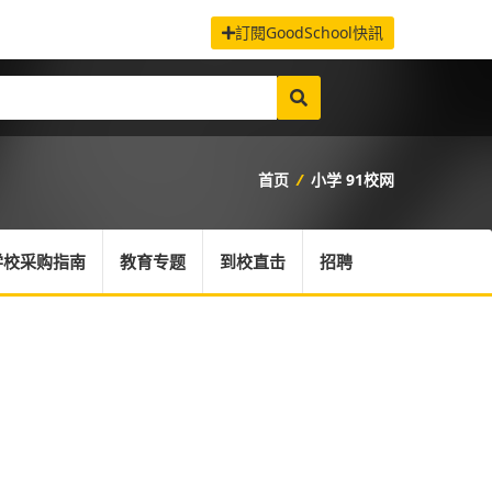
訂閱GoodSchool快訊
首页
/
小学 91校网
学校采购指南
教育专题
到校直击
招聘