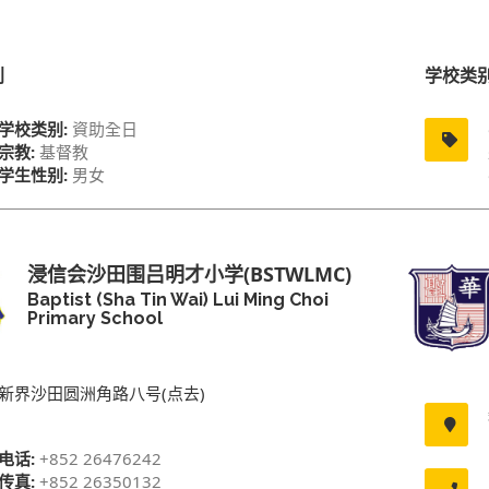
别
学校类
学校类别:
資助全日
宗教:
基督教
学生性别:
男女
浸信会沙田围吕明才小学(BSTWLMC)
Baptist (Sha Tin Wai) Lui Ming Choi
Primary School
新界沙田圆洲角路八号(点去)
电话:
+852 26476242
传真:
+852 26350132