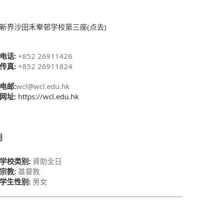
新界沙田禾𪨶邨学校第三座(点去)
电话:
+852 26911426
传真:
+852 26911824
电邮:
wcl@wcl.edu.hk
网址:
https://wcl.edu.hk
别
学校类别:
資助全日
宗教:
基督教
学生性别:
男女