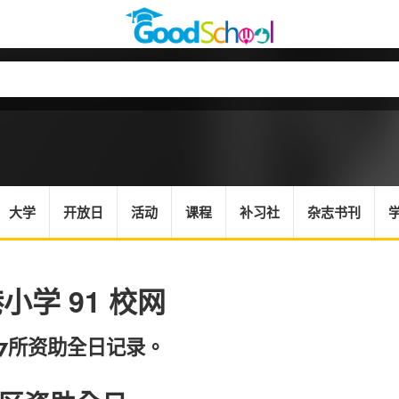
大学
开放日
活动
课程
补习社
杂志书刊
小学 91 校网
17所资助全日记录。