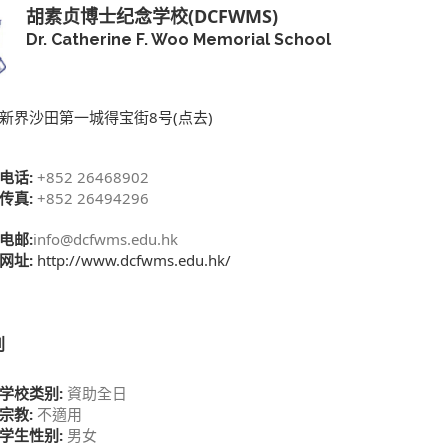
胡素贞博士纪念学校(DCFWMS)
Dr. Catherine F. Woo Memorial School
新界沙田第一城得宝街8号(点去)
电话:
+852 26468902
传真:
+852 26494296
电邮:
info@dcfwms.edu.hk
网址:
http://www.dcfwms.edu.hk/
别
学校类别:
資助全日
宗教:
不適用
学生性别:
男女