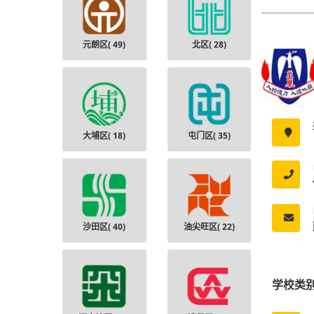
元朗区(
49
)
北区(
28
)
大埔区(
18
)
屯门区(
35
)
沙田区(
40
)
油尖旺区(
22
)
学校类