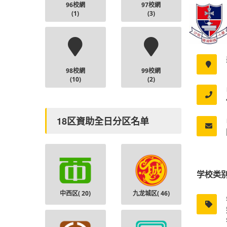
96校網
97校網
(1)
(3)
98校網
99校網
(10)
(2)
18区資助全日分区名单
学校类
中西区(
20
)
九龙城区(
46
)