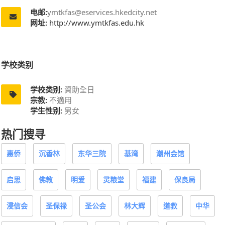
电邮:
ymtkfas@eservices.hkedcity.net
网址:
http://www.ymtkfas.edu.hk
学校类别
学校类别:
資助全日
宗教:
不適用
学生性别:
男女
热门搜寻
惠侨
沉香林
东华三院
基湾
潮州会馆
启思
佛教
明爱
灵粮堂
福建
保良局
浸信会
圣保禄
圣公会
林大辉
道教
中华