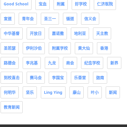
Good School
宝血
附属
好学校
仁济医院
宣道
青年会
圣三一
循道
信义会
中华基督
开放日
嘉诺撒
地利亚
天主教
圣若瑟
伊利沙伯
附属学校
黄大仙
香港
路德会
李兆基
九龙
商会
纪念学校
新界
到校直击
赛马会
李国宝
乐善堂
迦南
何明华
坚乐
Ling Ying
康山
叶小
新闻
教育新闻