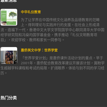
最新消息
中华礼仪教育
为了让学界在中国传统文化涵养及品德教育的范畴
上，得到理论与实践并行的支援，在社会上形成清
流，造福下一代，香港中文大学文学院国学中心联同清华大学中国
经学研究院和冯燊均国学基金会，携手推动「礼仪文明教育项
目」，欢迎学校、教师和家长一同参与。
惠侨英文中学：世界学堂
「世界学堂计划」是惠侨课外活动计划的重点，早于
2001年，惠侨配合教育改革建议开展该计划，冀盼学
生超越学科课程和考试的局限，扩阔眼界，体验与别不同的学习经
历。
热门分类