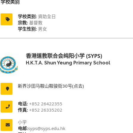
学校类别
学校类别:
資助全日
宗教:
基督教
学生性别:
男女
香港道教联合会纯阳小学 (SYPS)
H.K.T.A. Shun Yeung Primary School
新界沙田马鞍山鞍骏街30号(点去)
电话:
+852 26422355
传真:
+852 26335202
小学
电邮:
syps@syps.edu.hk