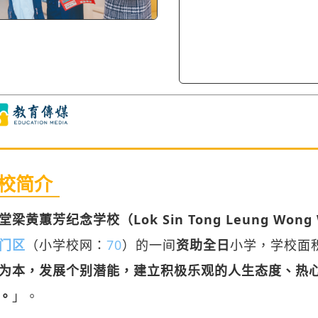
校简介
梁黄蕙芳纪念学校（Lok Sin Tong Leung Wong Wa
门区
（小学校网：
70
）的一间
资助全日
小学，学校面
为本，发展个别潜能，建立积极乐观的人生态度、热
。
」。
堂梁黄蕙芳纪念学校1. 透过「启发潜能教育」及「
 透过「一人一职」及义务工作学习日计划，培养学生