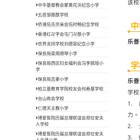
中华基督教会蒙黄花沃纪念小学
乐善
五邑邹振猷学校
侨港伍氏宗亲会伍时畅纪念学校
香港红卍字会屯门卍慈小学
学
世界龙冈学校刘德容纪念小学
乐善
保良局梁周顺琴小学
保良局西区妇女福利会冯李佩瑶小
学
学
1.
保良局志豪小学
力
柏立基教育学院校友会何寿基学校
2.
台山商会学校
仁德天主教小学
3.
博爱医院历届总理联谊会郑任安夫
备2
人学校
博爱医院历届总理联谊会郑任安夫
人千禧小学