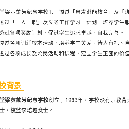
 透过各项奖励计划，促进学生追求卓越、自我完善。
 透过各项训辅校本活动，培养学生关爱、待人有礼、
 透过各项成长及公民活动和课程，建立学生正面的价
校背景
堂梁黄蕙芳纪念学校
创立于1983年，学校没有宗教
士
，
校监李培垭女士
。
校训是：
仁爱勤诚
学联系