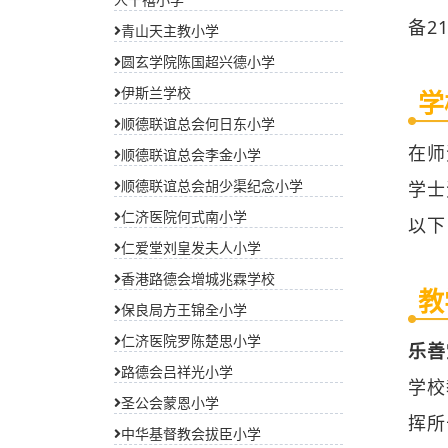
学
青山天主教小学
在师
圆玄学院陈国超兴德小学
伊斯兰学校
学士
顺德联谊总会何日东小学
以下
顺德联谊总会李金小学
顺德联谊总会胡少渠纪念小学
教
仁济医院何式南小学
仁爱堂刘皇发夫人小学
乐善
香港路德会增城兆霖学校
学校
保良局方王锦全小学
挥所
仁济医院罗陈楚思小学
学校
路德会吕祥光小学
圣公会蒙恩小学
中华基督教会拔臣小学
班