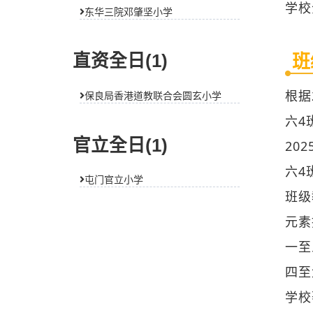
东华三院邓肇坚小学
根据
六4
直资全日(1)
20
保良局香港道教联合会圆玄小学
六4
班级
官立全日(1)
元素
屯门官立小学
一至
四至
学校
学