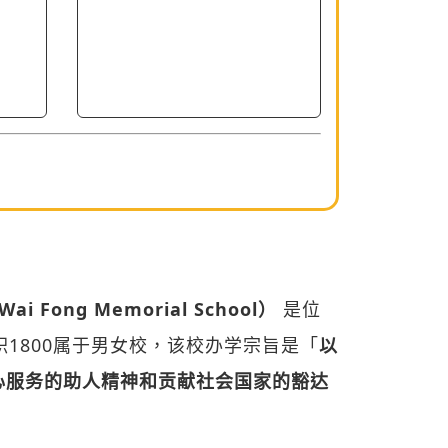
i Fong Memorial School）
是位
积1800属于男女校，该校办学宗旨是「
以
心服务的助人精神和贡献社会国家的豁达
班级经营」，营造融洽愉快的学习环境。
服务社群的精神。