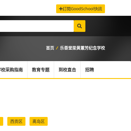
訂閱GoodSchool快訊
首页
/
乐善堂梁黄蕙芳纪念学校
学校采购指南
教育专题
到校直击
招聘
区
西贡区
离岛区