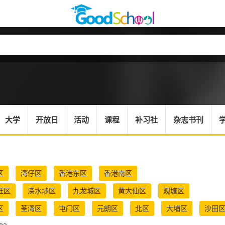
大学
开放日
活动
课程
补习社
杂志书刊
区
湾仔区
香港东区
香港南区
旺区
深水埗区
九龙城区
黄大仙区
观塘区
区
荃湾区
屯门区
元朗区
北区
大埔区
沙田