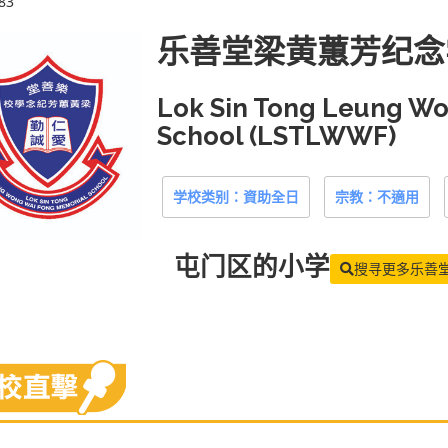
83
乐善堂梁黄蕙芳纪念
Lok Sin Tong Leung W
School (LSTLWWF)
学校类别：資助全日
宗教：不適用
屯门区
的小学
搜寻更多乐善