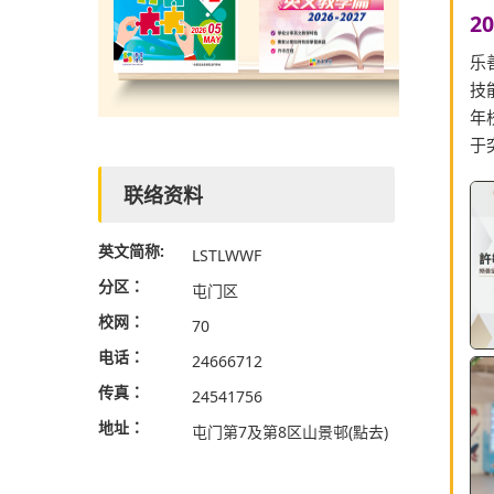
2
乐
技
年
于
联络资料
英文简称:
LSTLWWF
分区：
屯门区
校网：
70
电话：
24666712
传真：
24541756
地址：
屯门第7及第8区山景邨
(點去)