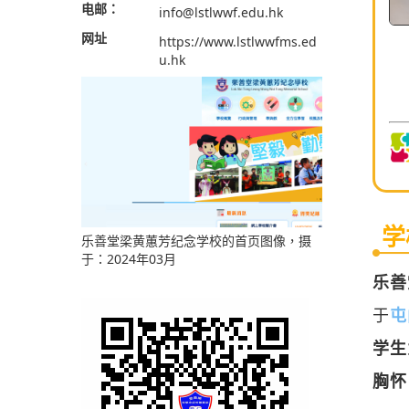
电邮：
info@lstlwwf.edu.hk
网址
https://www.lstlwwfms.ed
u.hk
学
乐善堂
于
屯
乐善堂梁黄蕙芳纪念学校的首页图像，摄
于：2024年03月
学生
胸怀
乐善
2.