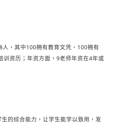
8人，其中100拥有教育文凭、100拥有
培训资历；年资方面，9老师年资在4年或
学生的综合能力，让学生能学以致用，发