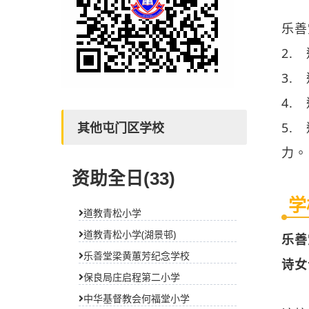
3.
4.
5.
力。
其他屯门区学校
学
乐善
资助全日(33)
诗女
道教青松小学
道教青松小学(湖景邨)
该校
乐善堂梁黄蕙芳纪念学校
保良局庄启程第二小学
中
中华基督教会何福堂小学