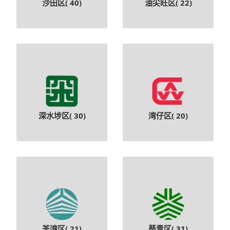
沙田区(
40
)
油尖旺区(
22
)
深水埗区(
30
)
湾仔区(
20
)
荃湾区(
21
)
葵青区(
31
)