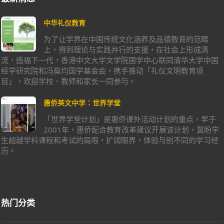
中华礼仪教育
为了让学界在中国传统文化涵养及品德教育的范畴
上，得到理论与实践并行的支援，在社会上形成清
流，造福下一代，香港中文大学文学院国学中心联同清华大学中国
经学研究院和冯燊均国学基金会，携手推动「礼仪文明教育项
目」，欢迎学校、教师和家长一同参与。
惠侨英文中学：世界学堂
「世界学堂计划」是惠侨课外活动计划的重点，早于
2001年，惠侨配合教育改革建议开展该计划，冀盼学
生超越学科课程和考试的局限，扩阔眼界，体验与别不同的学习经
历。
热门分类