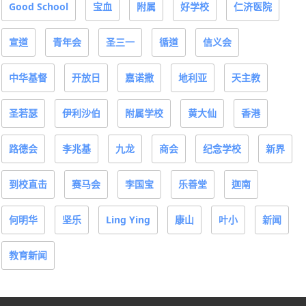
Good School
宝血
附属
好学校
仁济医院
宣道
青年会
圣三一
循道
信义会
中华基督
开放日
嘉诺撒
地利亚
天主教
圣若瑟
伊利沙伯
附属学校
黄大仙
香港
路德会
李兆基
九龙
商会
纪念学校
新界
到校直击
赛马会
李国宝
乐善堂
迦南
何明华
坚乐
Ling Ying
康山
叶小
新闻
教育新闻