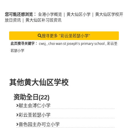
您可能还想浏览：
全港小学概览
|
黄大仙区小学
|
黄大仙区学校开
放日资讯
|
黄大仙区补习班资讯
搜寻更多 "彩云圣若瑟小学"
此页搜寻关键字：
cwsj
,
choi wan st joseph's primary school
,
彩云圣
若瑟小学
其他黄大仙区学校
资助全日(22)
献主会溥仁小学
彩云圣若瑟小学
啬色园主办可立小学