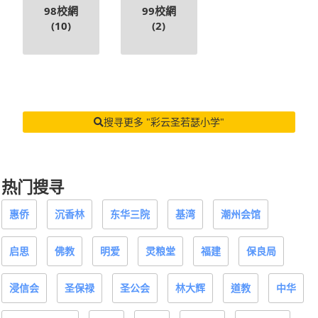
98校網
99校網
(10)
(2)
搜寻更多 "彩云圣若瑟小学"
热门搜寻
惠侨
沉香林
东华三院
基湾
潮州会馆
启思
佛教
明爱
灵粮堂
福建
保良局
浸信会
圣保禄
圣公会
林大辉
道教
中华