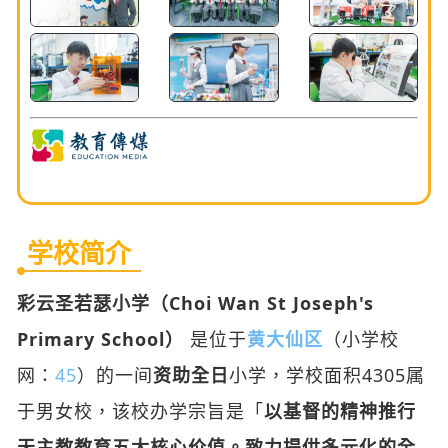
学校简介
彩云圣若瑟小学（Choi Wan St Joseph's
Primary School）
是位于
黄大仙区
（小学校
网：
45
）的一间
资助全日
小学，学校面积4305属
于男女校，该校办学宗旨是「
以基督的精神推行
天主教教育五大核心价值。致力提供多元化的全