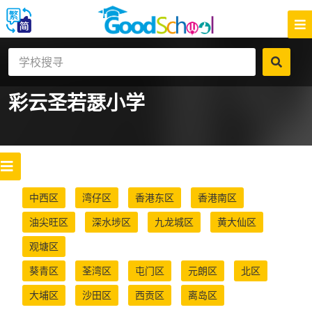
彩云圣若瑟小学
中西区
湾仔区
香港东区
香港南区
油尖旺区
深水埗区
九龙城区
黄大仙区
观塘区
葵青区
荃湾区
屯门区
元朗区
北区
大埔区
沙田区
西贡区
离岛区