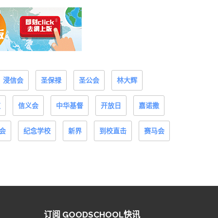
浸信会
圣保禄
圣公会
林大辉
道
信义会
中华基督
开放日
嘉诺撒
会
纪念学校
新界
到校直击
赛马会
订阅 GOODSCHOOL快讯