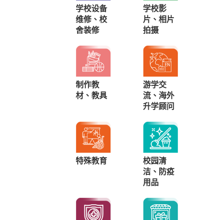
学校设备
学校影
维修、校
片、相片
舍装修
拍摄
制作教
游学交
材、教具
流、海外
升学顾问
特殊教育
校园清
洁、防疫
用品