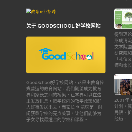
关于 GOODSCHOOL 好学校网站
得到理论
形成清流
文学院国
研究院和
「礼仪文
师和家长
GoodSchool好学校网站，这是由教育传
媒营运的教育网站，我们期望成为教育
界和家长之间的桥梁，让学界可以在这
2001
里发放讯息，把学校内的教学政策和好
计划，冀
人好事发送出去，而家长也 能够第一时
局限，扩
间获悉学校的亮点美事，让他们能够为
经历。
子女寻找最适合的学校和课程。