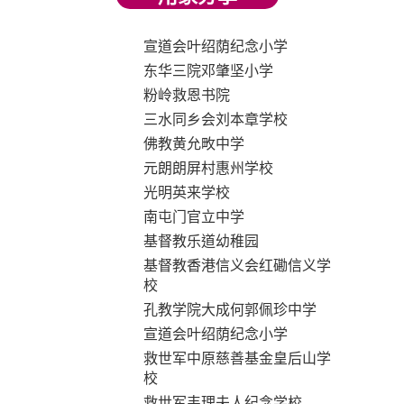
宣道会叶绍荫纪念小学
东华三院邓肇坚小学
粉岭救恩书院
三水同乡会刘本章学校
佛教黄允畋中学
元朗朗屏村惠州学校
光明英来学校
南屯门官立中学
基督教乐道幼稚园
基督教香港信义会红磡信义学
校
孔教学院大成何郭佩珍中学
宣道会叶绍荫纪念小学
救世军中原慈善基金皇后山学
校
救世军韦理夫人纪念学校