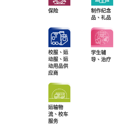
保险
制作纪念
品、礼品
校服、运
学生辅
动服、运
导、治疗
动用品供
应商
运输物
流、校车
服务