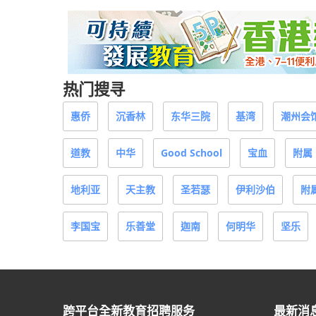
热门搜寻
惠侨
沉香林
东华三院
基湾
潮州会
道教
中华
Good School
宝血
附属
地利亚
天主教
圣若瑟
伊利沙伯
附
李国宝
乐善堂
迦南
何明华
坚乐
跨平台全新教育招聘服务
最新消