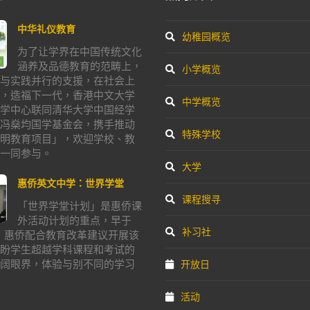
中华礼仪教育
幼稚园概览
为了让学界在中国传统文化
涵养及品德教育的范畴上，
小学概览
与实践并行的支援，在社会上
，造福下一代，香港中文大学
中学概览
学中心联同清华大学中国经学
冯燊均国学基金会，携手推动
特殊学校
明教育项目」，欢迎学校、教
一同参与。
大学
惠侨英文中学：世界学堂
课程搜寻
「世界学堂计划」是惠侨课
外活动计划的重点，早于
补习社
年，惠侨配合教育改革建议开展该
盼学生超越学科课程和考试的
阔眼界，体验与别不同的学习
开放日
活动