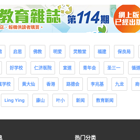
馆
启思
佛教
明爱
灵粮堂
福建
保良局
好学校
仁济医院
宣道
青年会
圣三一
循
属学校
黄大仙
香港
路德会
李兆基
九龙
商
Ling Ying
康山
叶小
新闻
教育新闻
息
热门分类