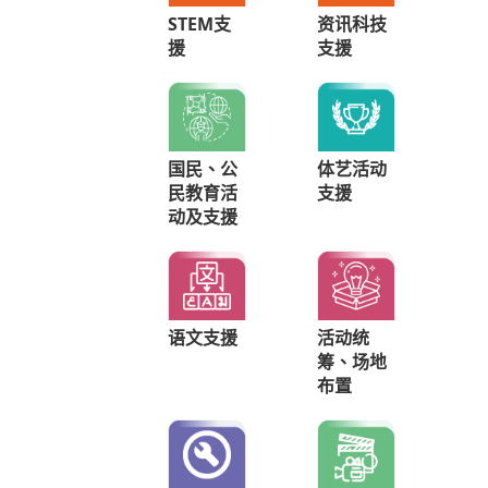
STEM支
资讯科技
援
支援
国民、公
体艺活动
民教育活
支援
动及支援
语文支援
活动统
筹、场地
布置