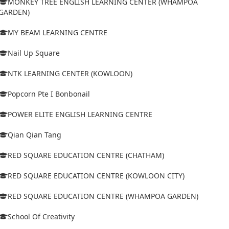
MONKEY TREE ENGLISH LEARNING CENTER (WHAMPOA
GARDEN)
MY BEAM LEARNING CENTRE
Nail Up Square
NTK LEARNING CENTER (KOWLOON)
Popcorn Pte I Bonbonail
POWER ELITE ENGLISH LEARNING CENTRE
Qian Qian Tang
RED SQUARE EDUCATION CENTRE (CHATHAM)
RED SQUARE EDUCATION CENTRE (KOWLOON CITY)
RED SQUARE EDUCATION CENTRE (WHAMPOA GARDEN)
School Of Creativity