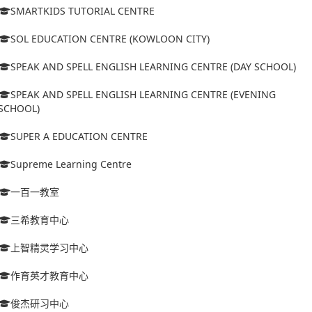
SMARTKIDS TUTORIAL CENTRE
SOL EDUCATION CENTRE (KOWLOON CITY)
SPEAK AND SPELL ENGLISH LEARNING CENTRE (DAY SCHOOL)
SPEAK AND SPELL ENGLISH LEARNING CENTRE (EVENING
SCHOOL)
SUPER A EDUCATION CENTRE
Supreme Learning Centre
一百一教室
三希教育中心
上智精灵学习中心
作育英才教育中心
俊杰研习中心