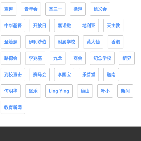
宣道
青年会
圣三一
循道
信义会
中华基督
开放日
嘉诺撒
地利亚
天主教
圣若瑟
伊利沙伯
附属学校
黄大仙
香港
路德会
李兆基
九龙
商会
纪念学校
新界
到校直击
赛马会
李国宝
乐善堂
迦南
何明华
坚乐
Ling Ying
康山
叶小
新闻
教育新闻