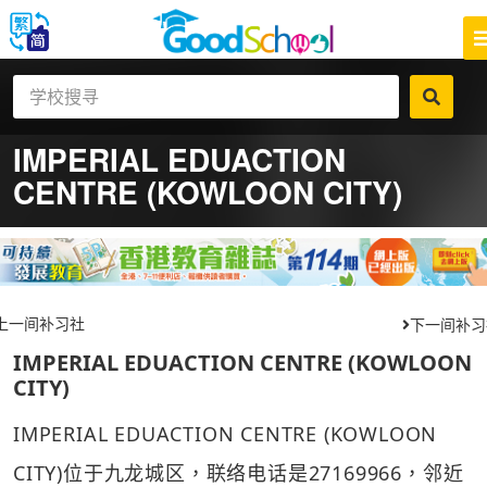
IMPERIAL EDUACTION
CENTRE (KOWLOON CITY)
上一间补习社
下一间补习
IMPERIAL EDUACTION CENTRE (KOWLOON
CITY)
IMPERIAL EDUACTION CENTRE (KOWLOON
CITY)位于九龙城区，联络电话是27169966，邻近