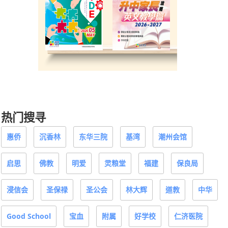
热门搜寻
惠侨
沉香林
东华三院
基湾
潮州会馆
启思
佛教
明爱
灵粮堂
福建
保良局
浸信会
圣保禄
圣公会
林大辉
道教
中华
Good School
宝血
附属
好学校
仁济医院