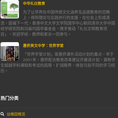
中华礼仪教育
为了让学界在中国传统文化涵养及品德教育的范畴
上，得到理论与实践并行的支援，在社会上形成清
流，造福下一代，香港中文大学文学院国学中心联同清华大学中国
经学研究院和冯燊均国学基金会，携手推动「礼仪文明教育项
目」，欢迎学校、教师和家长一同参与。
惠侨英文中学：世界学堂
「世界学堂计划」是惠侨课外活动计划的重点，早于
2001年，惠侨配合教育改革建议开展该计划，冀盼学
生超越学科课程和考试的局限，扩阔眼界，体验与别不同的学习经
历。
热门分类
幼稚园概览