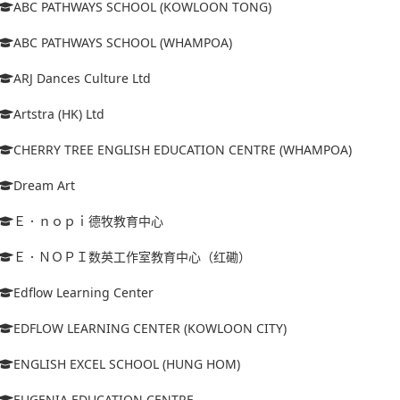
ABC PATHWAYS SCHOOL (KOWLOON TONG)
ABC PATHWAYS SCHOOL (WHAMPOA)
ARJ Dances Culture Ltd
Artstra (HK) Ltd
CHERRY TREE ENGLISH EDUCATION CENTRE (WHAMPOA)
Dream Art
Ｅ．ｎｏｐｉ德牧教育中心
Ｅ．ＮＯＰＩ数英工作室教育中心（红磡）
Edflow Learning Center
EDFLOW LEARNING CENTER (KOWLOON CITY)
ENGLISH EXCEL SCHOOL (HUNG HOM)
EUGENIA EDUCATION CENTRE