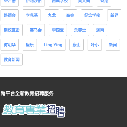
圣若瑟
伊利沙伯
附属学校
黄大仙
香港
路德会
李兆基
九龙
商会
纪念学校
新界
到校直击
赛马会
李国宝
乐善堂
迦南
何明华
坚乐
Ling Ying
康山
叶小
新闻
教育新闻
跨平台全新教育招聘服务