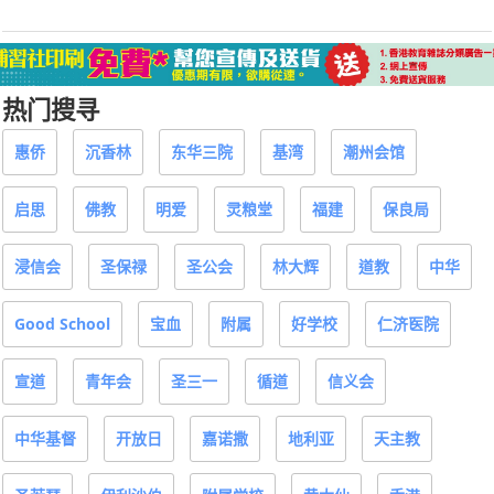
热门搜寻
惠侨
沉香林
东华三院
基湾
潮州会馆
启思
佛教
明爱
灵粮堂
福建
保良局
浸信会
圣保禄
圣公会
林大辉
道教
中华
Good School
宝血
附属
好学校
仁济医院
宣道
青年会
圣三一
循道
信义会
中华基督
开放日
嘉诺撒
地利亚
天主教