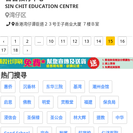
SIN CHIT EDUCATION CENTRE
湾仔区
香港湾仔谭臣道２３号壬子商业大厦 ７楼Ｂ室
‹
1
2
...
10
11
12
13
14
15
16
17
18
›
热门搜寻
惠侨
沉香林
东华三院
基湾
潮州会馆
启思
佛教
明爱
灵粮堂
福建
保良局
浸信会
圣保禄
圣公会
林大辉
道教
中华
Good School
宝血
附属
好学校
仁济医院