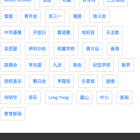
宣道
青年会
圣三一
循道
信义会
中华基督
开放日
嘉诺撒
地利亚
天主教
圣若瑟
伊利沙伯
附属学校
黄大仙
香港
路德会
李兆基
九龙
商会
纪念学校
新界
到校直击
赛马会
李国宝
乐善堂
迦南
何明华
坚乐
Ling Ying
康山
叶小
新闻
教育新闻