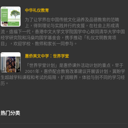
中华礼仪教育
为了让学界在中国传统文化涵养及品德教育的范畴
上，得到理论与实践并行的支援，在社会上形成清
流，造福下一代，香港中文大学文学院国学中心联同清华大学中国
经学研究院和冯燊均国学基金会，携手推动「礼仪文明教育项
目」，欢迎学校、教师和家长一同参与。
惠侨英文中学：世界学堂
「世界学堂计划」是惠侨课外活动计划的重点，早于
2001年，惠侨配合教育改革建议开展该计划，冀盼学
生超越学科课程和考试的局限，扩阔眼界，体验与别不同的学习经
历。
热门分类