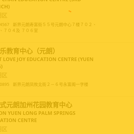
CH)
朗区
4567
新界元朗寿富街５５号元朗中心７楼７０２、
、７０４及 ７０６室
乐教育中心（元朗）
T LOVE JOY EDUCATION CENTRE (YUEN
)
朗区
0895
新界元朗凤攸北街２－６号永富阁一字楼
式元朗加州花园教育中心
N YUEN LONG PALM SPRINGS
ATION CENTRE
朗区