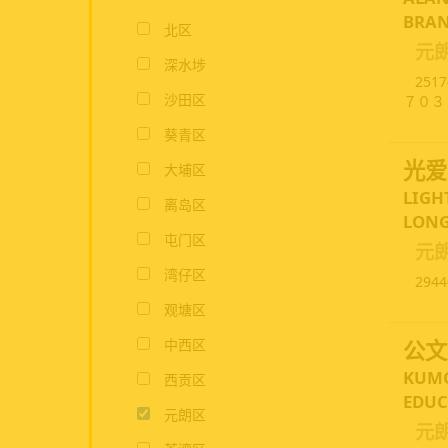
BRAN
北区
元
深水埗
2517
沙田区
７０３
葵青区
光爱
大埔区
LIGH
离岛区
LONG
屯门区
元
湾仔区
2944
观塘区
中西区
公文
KUMO
西贡区
EDUC
元朗区
元