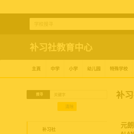
补习社
教育中心
主頁
中学
小学
幼儿园
特殊学校
补习
搜寻
清除
元朗
补习社
ALAN