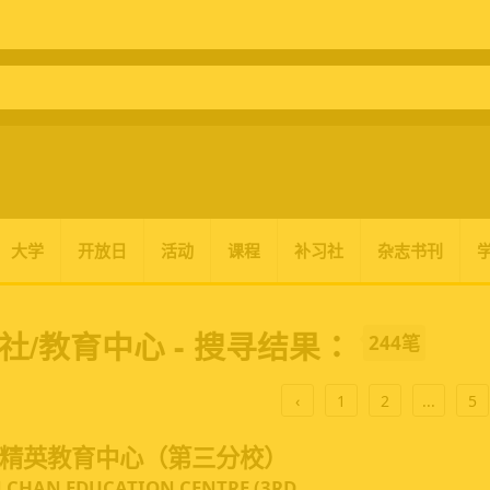
大学
开放日
活动
课程
补习社
杂志书刊
社/教育中心 - 搜寻结果：
244笔
‹
1
2
...
5
精英教育中心（第三分校）
 CHAN EDUCATION CENTRE (3RD