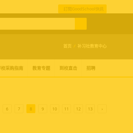
訂閱GoodSchool快訊
首页
/
补习社教育中心
学校采购指南
教育专题
到校直击
招聘
6
7
8
9
10
11
12
13
›