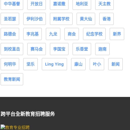
中华基督
开放日
嘉诺撒
地利亚
天主教
圣若瑟
伊利沙伯
附属学校
黄大仙
香港
路德会
李兆基
九龙
商会
纪念学校
新界
到校直击
赛马会
李国宝
乐善堂
迦南
何明华
坚乐
Ling Ying
康山
叶小
新闻
教育新闻
跨平台全新教育招聘服务