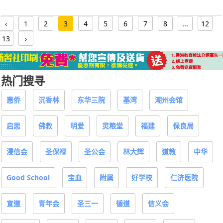
‹
1
2
3
4
5
6
7
8
...
12
13
›
热门搜寻
惠侨
沉香林
东华三院
基湾
潮州会馆
启思
佛教
明爱
灵粮堂
福建
保良局
浸信会
圣保禄
圣公会
林大辉
道教
中华
Good School
宝血
附属
好学校
仁济医院
宣道
青年会
圣三一
循道
信义会