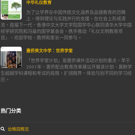
中华礼仪教育
为了让学界在中国传统文化涵养及品德教育的范畴
上，得到理论与实践并行的支援，在社会上形成清
流，造福下一代，香港中文大学文学院国学中心联同清华大学中国
经学研究院和冯燊均国学基金会，携手推动「礼仪文明教育项
目」，欢迎学校、教师和家长一同参与。
惠侨英文中学：世界学堂
「世界学堂计划」是惠侨课外活动计划的重点，早于
2001年，惠侨配合教育改革建议开展该计划，冀盼学
生超越学科课程和考试的局限，扩阔眼界，体验与别不同的学习经
历。
热门分类
幼稚园概览