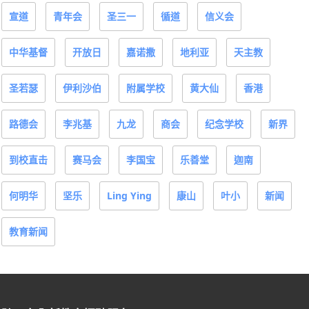
宣道
青年会
圣三一
循道
信义会
中华基督
开放日
嘉诺撒
地利亚
天主教
圣若瑟
伊利沙伯
附属学校
黄大仙
香港
路德会
李兆基
九龙
商会
纪念学校
新界
到校直击
赛马会
李国宝
乐善堂
迦南
何明华
坚乐
Ling Ying
康山
叶小
新闻
教育新闻