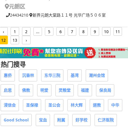
元朗区
24434210
新界元朗大棠路１１号 光华广场５０６室
‹
1
2
...
5
6
7
8
9
10
11
12
13
›
热门搜寻
惠侨
沉香林
东华三院
基湾
潮州会馆
启思
佛教
明爱
灵粮堂
福建
保良局
浸信会
圣保禄
圣公会
林大辉
道教
中华
Good School
宝血
附属
好学校
仁济医院