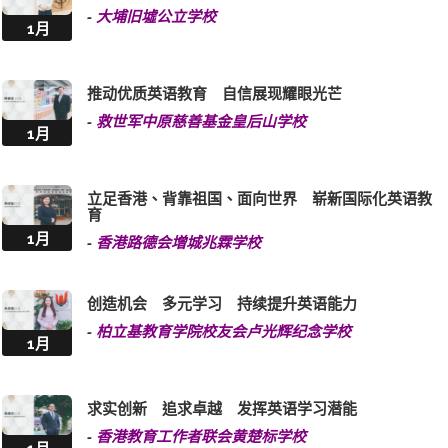
-
大埔旧墟公立学校
1月
推动优质英语教育 自信展现耀眼光芒
-
救世军中原慈善基金皇后山学校
1月
立足香港、背靠祖国、面向世界 崭新国际化英语教
育
1月
-
香港路德会增城兆霖学校
创造机会 多元学习 持续提升英语能力
-
柏立基教育学院校友会卢光辉纪念学校
1月
求实创新 追求卓越 发挥英语学习潜能
-
香港教育工作者联会黄楚标学校