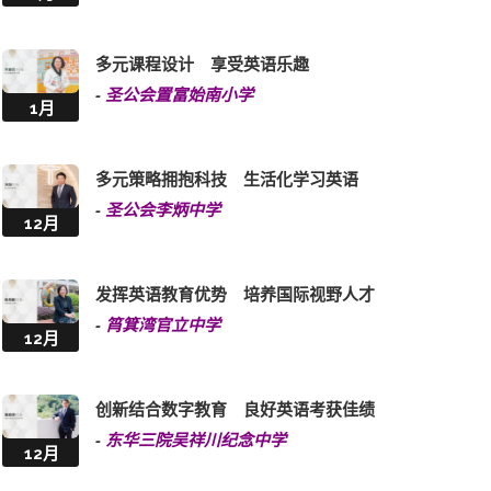
多元课程设计 享受英语乐趣
-
圣公会置富始南小学
1月
多元策略拥抱科技 生活化学习英语
-
圣公会李炳中学
12月
发挥英语教育优势 培养国际视野人才
-
筲箕湾官立中学
12月
创新结合数字教育 良好英语考获佳绩
-
东华三院吴祥川纪念中学
12月