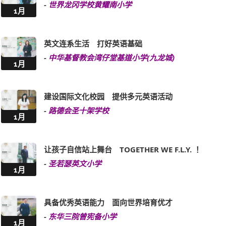
-
世界龙冈学校黄耀南小学
1月
英文连系生活 打好英语基础
-
中华基督教会湾仔堂基道小学(九龙城)
1月
建设国际文化校园 提供多元英语活动
-
路德会圣十架学校
1月
让孩子自信站上舞台 TOGETHER WE F.L.Y. ！
-
圣若瑟英文小学
1月
具备优秀英语能力 面向世界培育优才
-
东华三院曾宪备小学
1月