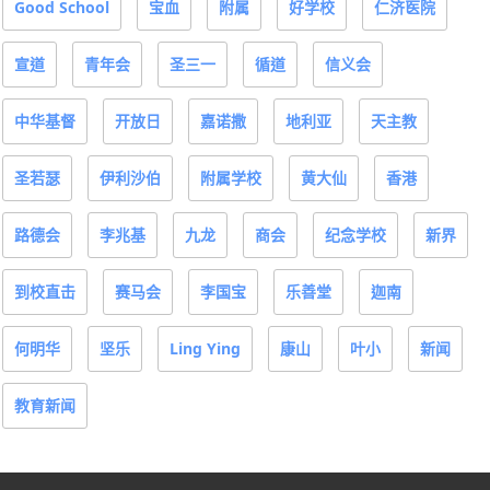
Good School
宝血
附属
好学校
仁济医院
宣道
青年会
圣三一
循道
信义会
中华基督
开放日
嘉诺撒
地利亚
天主教
圣若瑟
伊利沙伯
附属学校
黄大仙
香港
路德会
李兆基
九龙
商会
纪念学校
新界
到校直击
赛马会
李国宝
乐善堂
迦南
何明华
坚乐
Ling Ying
康山
叶小
新闻
教育新闻