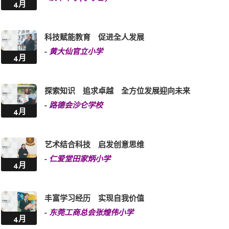
4月
科技赋能教育 促进全人发展
-
黄大仙官立小学
4月
探索知识 追求卓越 全方位发展迎向未来
-
路德会沙仑学校
4月
艺术结合科技 启发创意思维
-
仁爱堂田家炳小学
4月
丰富学习经历 实现自我价值
-
东莞工商总会张煌伟小学
4月