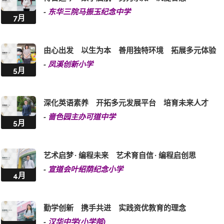
-
东华三院马振玉纪念中学
7月
由心出发 以生为本 善用独特环境 拓展多元体验
-
凤溪创新小学
5月
深化英语素养 开拓多元发展平台 培育未来人才
-
啬色园主办可道中学
5月
艺术启梦 · 编程未来 艺术育自信 · 编程启创思
-
宣道会叶绍荫纪念小学
4月
勤学创新 携手共进 实践资优教育的理念
-
汉华中学(小学部)