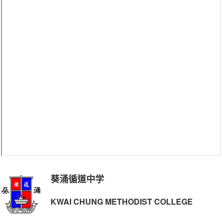
葵涌循道中学
KWAI CHUNG METHODIST COLLEGE