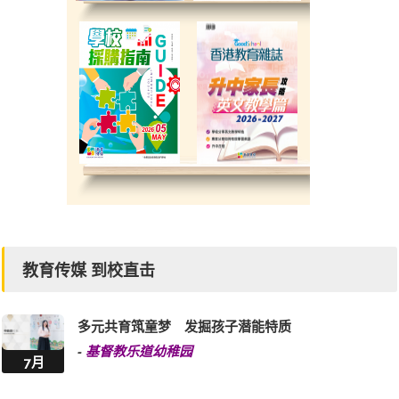
教育传媒 到校直击
多元共育筑童梦 发掘孩子潜能特质
-
基督教乐道幼稚园
7月