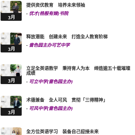
提供资优教育 培养未来领袖
-
优才(杨殷有娣)书院
3月
释放潜能 创建未来 打造全人教育阶梯
-
啬色园主办可艺中学
3月
立足全英语教学 秉持育人为本 缔造逾五十载璀璨
成绩
3月
-
可立中学(啬色园主办)
术德兼备 全人可风 贯彻「三得精神」
-
可风中学(啬色园主办)
3月
全方位英语学习 装备自己迎接未来