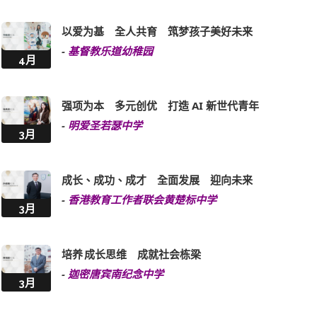
以爱为基 全人共育 筑梦孩子美好未来
-
基督教乐道幼稚园
4月
强项为本 多元创优 打造 AI 新世代青年
-
明爱圣若瑟中学
3月
成长、成功、成才 全面发展 迎向未来
-
香港教育工作者联会黄楚标中学
3月
培养 成长思维 成就社会栋梁
-
迦密唐宾南纪念中学
3月