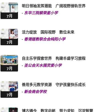
明日领袖发挥潜能 广阔视野接轨世界
-
东华三院蔡荣星小学
7月
活力绽放 国际视野 数位未来
-
香港道教联合会纯阳小学
7月
自主乐学探索世界 构建丰盛学习旅程
-
圣公会天水围灵爱小学
7月
善用多元教学资源 守护孩童快乐成长
-
新会商会学校
7月
博古通今 数字启航 努力求知 沉淀智慧