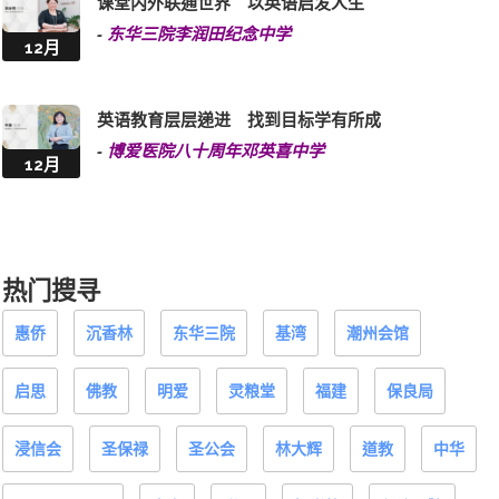
课堂内外联通世界 以英语启发人生
-
东华三院李润田纪念中学
12月
英语教育层层递进 找到目标学有所成
-
博爱医院八十周年邓英喜中学
12月
热门搜寻
惠侨
沉香林
东华三院
基湾
潮州会馆
启思
佛教
明爱
灵粮堂
福建
保良局
浸信会
圣保禄
圣公会
林大辉
道教
中华