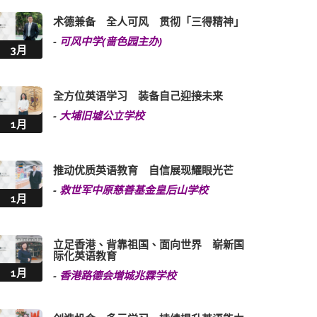
术德兼备 全人可风 贯彻「三得精神」
-
可风中学(啬色园主办)
3月
全方位英语学习 装备自己迎接未来
-
大埔旧墟公立学校
1月
推动优质英语教育 自信展现耀眼光芒
-
救世军中原慈善基金皇后山学校
1月
立足香港、背靠祖国、面向世界 崭新国
际化英语教育
1月
-
香港路德会增城兆霖学校