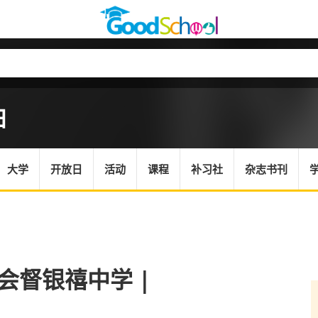
日
大学
开放日
活动
课程
补习社
杂志书刊
华会督银禧中学 |