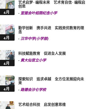
艺术启梦 · 编程未来 艺术育自信 · 编程启
创思
4月
-
宣道会叶绍荫纪念小学
勤学创新 携手共进 实践资优教育的理
念
4月
-
汉华中学(小学部)
科技赋能教育 促进全人发展
-
黄大仙官立小学
4月
探索知识 追求卓越 全方位发展迎向未
来
4月
-
路德会沙仑学校
艺术结合科技 启发创意思维