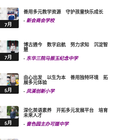
善用多元教学资源 守护孩童快乐成长
-
新会商会学校
7月
博古通今 数字启航 努力求知 沉淀智
慧
7月
-
东华三院马振玉纪念中学
由心出发 以生为本 善用独特环境 拓
展多元体验
5月
-
凤溪创新小学
深化英语素养 开拓多元发展平台 培育
未来人才
5月
-
啬色园主办可道中学