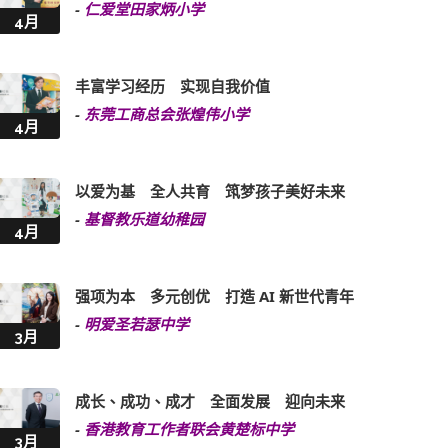
-
仁爱堂田家炳小学
4月
丰富学习经历 实现自我价值
-
东莞工商总会张煌伟小学
4月
以爱为基 全人共育 筑梦孩子美好未来
-
基督教乐道幼稚园
4月
强项为本 多元创优 打造 AI 新世代青年
-
明爱圣若瑟中学
3月
成长、成功、成才 全面发展 迎向未来
-
香港教育工作者联会黄楚标中学
3月