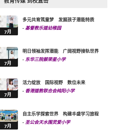
教育传媒 到校直击
多元共育筑童梦 发掘孩子潜能特质
-
基督教乐道幼稚园
7月
明日领袖发挥潜能 广阔视野接轨世界
-
东华三院蔡荣星小学
7月
活力绽放 国际视野 数位未来
-
香港道教联合会纯阳小学
7月
自主乐学探索世界 构建丰盛学习旅程
-
圣公会天水围灵爱小学
7月