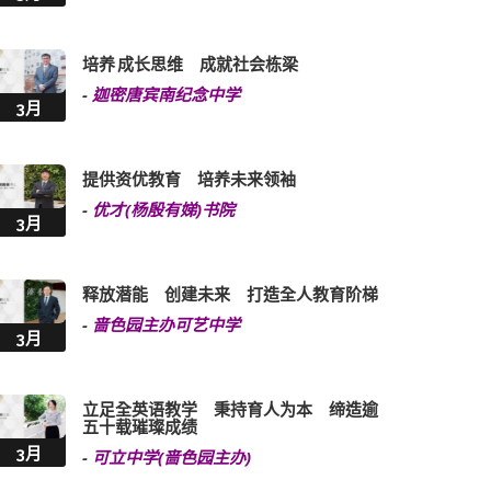
培养 成长思维 成就社会栋梁
-
迦密唐宾南纪念中学
3月
提供资优教育 培养未来领袖
-
优才(杨殷有娣)书院
3月
释放潜能 创建未来 打造全人教育阶梯
-
啬色园主办可艺中学
3月
立足全英语教学 秉持育人为本 缔造逾
五十载璀璨成绩
3月
-
可立中学(啬色园主办)