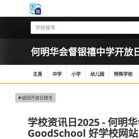
何明华会督银禧中学
开放
主頁
中学
小学
幼儿园
特殊学校
返回开放日搜寻
学校资讯日2025 - 何明
GoodSchool 好学校网站