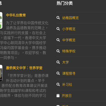
息
热门分类
中华礼仪教育
幼稚园概览
为了让学界在中国传统文化
涵养及品德教育的范畴上，
小学概览
与实践并行的支援，在社会上
，造福下一代，香港中文大学
中学概览
学中心联同清华大学中国经学
冯燊均国学基金会，携手推动
特殊学校
明教育项目」，欢迎学校、教
一同参与。
大学
惠侨英文中学：世界学堂
课程搜寻
「世界学堂计划」是惠侨课
外活动计划的重点，早于
补习社
年，惠侨配合教育改革建议开展该
盼学生超越学科课程和考试的
阔眼界，体验与别不同的学习
开放日