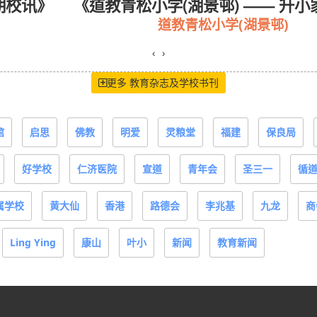
期校讯》
《道教青松小学(湖景邨) —— 升
道教青松小学(湖景邨)
‹
›
更多 教育杂志及学校书刊
馆
启思
佛教
明爱
灵粮堂
福建
保良局
好学校
仁济医院
宣道
青年会
圣三一
循
属学校
黄大仙
香港
路德会
李兆基
九龙
商
Ling Ying
康山
叶小
新闻
教育新闻