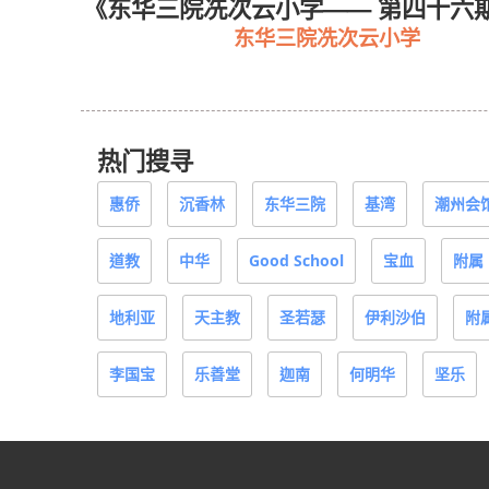
26》
《东华三院冼次云小学—— 第四十六
东华三院冼次云小学
热门搜寻
惠侨
沉香林
东华三院
基湾
潮州会
道教
中华
Good School
宝血
附属
地利亚
天主教
圣若瑟
伊利沙伯
附
李国宝
乐善堂
迦南
何明华
坚乐