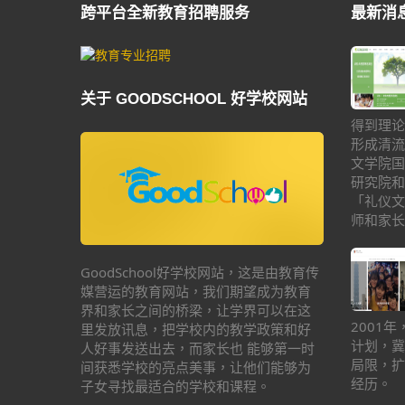
跨平台全新教育招聘服务
最新消
关于 GOODSCHOOL 好学校网站
得到理论
形成清流
文学院国
研究院和
「礼仪文
师和家长
GoodSchool好学校网站，这是由教育传
媒营运的教育网站，我们期望成为教育
界和家长之间的桥梁，让学界可以在这
2001
里发放讯息，把学校内的教学政策和好
计划，冀
人好事发送出去，而家长也 能够第一时
局限，扩
间获悉学校的亮点美事，让他们能够为
经历。
子女寻找最适合的学校和课程。