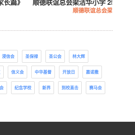
小家长篇》
顺德联谊总会梁洁华小学 25-26 
顺德联谊总会梁洁华小
浸信会
圣保禄
圣公会
林大辉
道
信义会
中华基督
开放日
嘉诺撒
会
纪念学校
新界
到校直击
赛马会