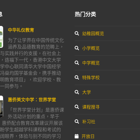
息
热门分类
中华礼仪教育
幼稚园概览
为了让学界在中国传统文化
涵养及品德教育的范畴上，
小学概览
与实践并行的支援，在社会上
，造福下一代，香港中文大学
中学概览
学中心联同清华大学中国经学
冯燊均国学基金会，携手推动
特殊学校
明教育项目」，欢迎学校、教
一同参与。
大学
惠侨英文中学：世界学堂
课程搜寻
「世界学堂计划」是惠侨课
外活动计划的重点，早于
补习社
年，惠侨配合教育改革建议开展该
盼学生超越学科课程和考试的
阔眼界，体验与别不同的学习
开放日