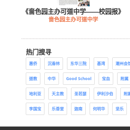
主办可道中学——校园报》
《东华三院马振
啬色园主办可道中学
热门搜寻
惠侨
沉香林
东华三院
基湾
潮州会
道教
中华
Good School
宝血
附属
地利亚
天主教
圣若瑟
伊利沙伯
附
李国宝
乐善堂
迦南
何明华
坚乐