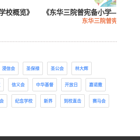
东华三院曾宪备小学——学校概览2026》
李
东华三院曾宪备小学
浸信会
圣保禄
圣公会
林大辉
道
信义会
中华基督
开放日
嘉诺撒
会
纪念学校
新界
到校直击
赛马会