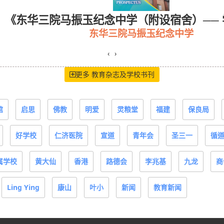
玉纪念中学（附设宿舍）── 学校概览》
《
东华三院马振玉纪念中学
‹
›
更多 教育杂志及学校书刊
馆
启思
佛教
明爱
灵粮堂
福建
保良局
好学校
仁济医院
宣道
青年会
圣三一
循
属学校
黄大仙
香港
路德会
李兆基
九龙
商
Ling Ying
康山
叶小
新闻
教育新闻