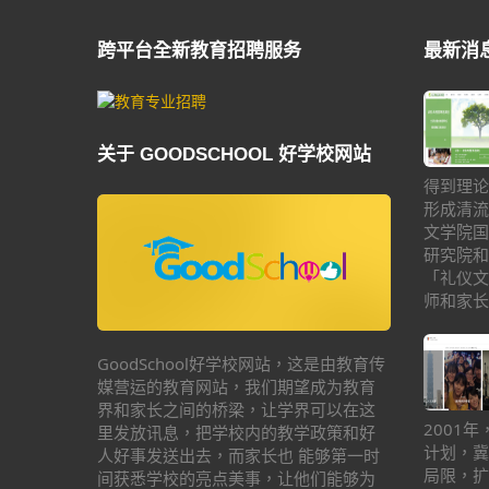
跨平台全新教育招聘服务
最新消
关于 GOODSCHOOL 好学校网站
得到理论
形成清流
文学院国
研究院和
「礼仪文
师和家长
GoodSchool好学校网站，这是由教育传
媒营运的教育网站，我们期望成为教育
界和家长之间的桥梁，让学界可以在这
2001
里发放讯息，把学校内的教学政策和好
计划，冀
人好事发送出去，而家长也 能够第一时
局限，扩
间获悉学校的亮点美事，让他们能够为