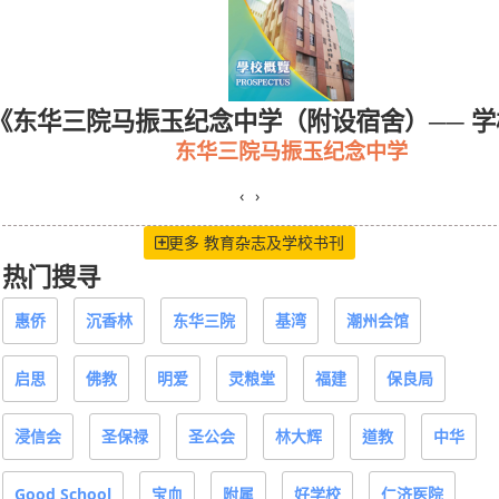
《东华三院马振玉纪念中学（附设宿舍）── 
东华三院马振玉纪念中学
‹
›
更多 教育杂志及学校书刊
热门搜寻
惠侨
沉香林
东华三院
基湾
潮州会馆
启思
佛教
明爱
灵粮堂
福建
保良局
浸信会
圣保禄
圣公会
林大辉
道教
中华
Good School
宝血
附属
好学校
仁济医院