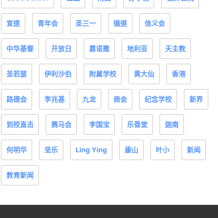
宣道
青年会
圣三一
循道
信义会
中华基督
开放日
嘉诺撒
地利亚
天主教
圣若瑟
伊利沙伯
附属学校
黄大仙
香港
路德会
李兆基
九龙
商会
纪念学校
新界
到校直击
赛马会
李国宝
乐善堂
迦南
何明华
坚乐
Ling Ying
康山
叶小
新闻
教育新闻