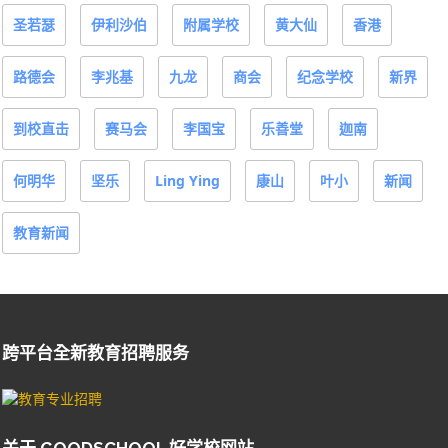
圣若瑟
伊利沙伯
附属学校
黄大仙
香港
路德会
李兆基
九龙
商会
纪念学校
新界
到校直击
赛马会
李国宝
乐善堂
迦南
何明华
坚乐
Ling Ying
康山
叶小
新闻
教育新闻
跨平台全新教育招聘服务
关于 GOODSCHOOL 好学校网站