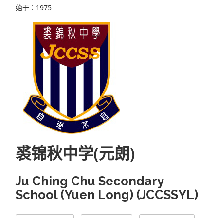
始于：1975
裘锦秋中学(元朗)
Ju Ching Chu Secondary
School (Yuen Long) (JCCSSYL)