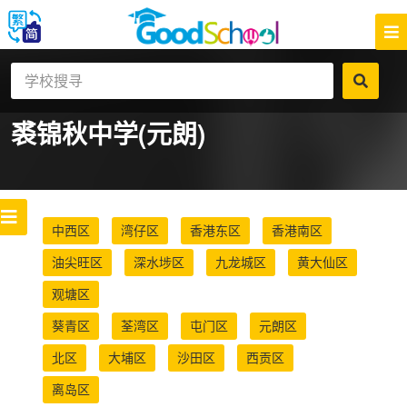
裘锦秋中学(元朗)
中西区
湾仔区
香港东区
香港南区
油尖旺区
深水埗区
九龙城区
黄大仙区
观塘区
葵青区
荃湾区
屯门区
元朗区
北区
大埔区
沙田区
西贡区
离岛区