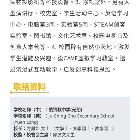
实物投影机等科技设备。3. 除礼堂外，另有大
型演讲厅、校史室、学生活动中心、英语学习
中心、电脑室3间、实验室5间、STEAM创客
实验室、图书馆、文化艺术室、校园电视台及
创意大本营等。4. 校园辟有自然小天地，激发
学生潜能及兴趣。设CAVE虚拟学习教室，透
过沉浸式互动教学，启发创意科技思维。
联络资料
学校名称（中）：
裘锦秋中学(元朗)
学校名称（英）：
Ju Ching Chu Secondary School
(Yuen Long)
校长：
方鳳如 女士 （文學士、文學碩士、教育碩士）
校监 / 校管会主席：
邱達文先生