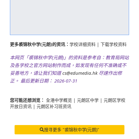
更多裘锦秋中学(元朗)的资讯：
学校详细资料
|
下载学校资料
本网页「裘锦秋中学(元朗)」的资料是参考自：教育局网站
及各学校之官方网站制作而成，如发现有任何不准确或不
妥善地方，请让我们知道
cs@edumedia.hk
尽速作出修
正。 最后更新日期： 2026-07-31
您可能还想浏览：
全港中学概览
|
元朗区中学
|
元朗区学校
开放日资讯
|
元朗区补习班资讯
搜寻更多 "裘锦秋中学(元朗)"