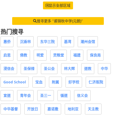
显示全部区域
搜寻更多 "裘锦秋中学(元朗)"
热门搜寻
惠侨
沉香林
东华三院
基湾
潮州会馆
启思
佛教
明爱
灵粮堂
福建
保良局
浸信会
圣保禄
圣公会
林大辉
道教
中华
Good School
宝血
附属
好学校
仁济医院
宣道
青年会
圣三一
循道
信义会
中华基督
开放日
嘉诺撒
地利亚
天主教