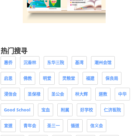
热门搜寻
惠侨
沉香林
东华三院
基湾
潮州会馆
启思
佛教
明爱
灵粮堂
福建
保良局
浸信会
圣保禄
圣公会
林大辉
道教
中华
Good School
宝血
附属
好学校
仁济医院
宣道
青年会
圣三一
循道
信义会