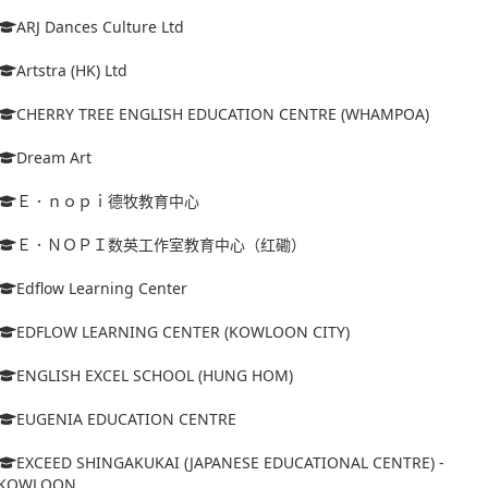
ARJ Dances Culture Ltd
Artstra (HK) Ltd
CHERRY TREE ENGLISH EDUCATION CENTRE (WHAMPOA)
Dream Art
Ｅ．ｎｏｐｉ德牧教育中心
Ｅ．ＮＯＰＩ数英工作室教育中心（红磡）
Edflow Learning Center
EDFLOW LEARNING CENTER (KOWLOON CITY)
ENGLISH EXCEL SCHOOL (HUNG HOM)
EUGENIA EDUCATION CENTRE
EXCEED SHINGAKUKAI (JAPANESE EDUCATIONAL CENTRE) -
KOWLOON