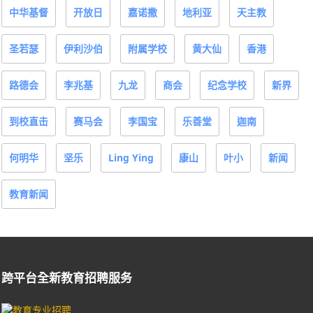
中华基督
开放日
嘉诺撒
地利亚
天主教
圣若瑟
伊利沙伯
附属学校
黄大仙
香港
路德会
李兆基
九龙
商会
纪念学校
新界
到校直击
赛马会
李国宝
乐善堂
迦南
何明华
坚乐
Ling Ying
康山
叶小
新闻
教育新闻
跨平台全新教育招聘服务