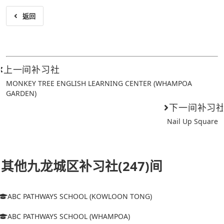
返回
上一间补习社
MONKEY TREE ENGLISH LEARNING CENTER (WHAMPOA
GARDEN)
下一间补习
Nail Up Square
其他九龙城区补习社(247)间
ABC PATHWAYS SCHOOL (KOWLOON TONG)
ABC PATHWAYS SCHOOL (WHAMPOA)